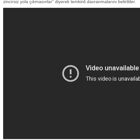
zincirsiz yola çıkmasınlar” diyerek temkinli davranmalarını belirttiler.