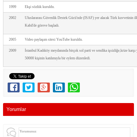
1999
Ekşi sözlük kuruldu.
2002
Uluslararası Güvenlik Destek Gücü'nde (ISAF) yer alacak Türk kuvvetinin i
Kabil'de göreve başladı.
2005
Video paylaşım sitesi YouTube kuruldu.
2009
İstanbul Kadıköy meydanında birçok sol parti ve sendika işsizliğe,krize karşı 
50000 kişinin katılımıyla bir eylem düzenledi.
Yorumlar