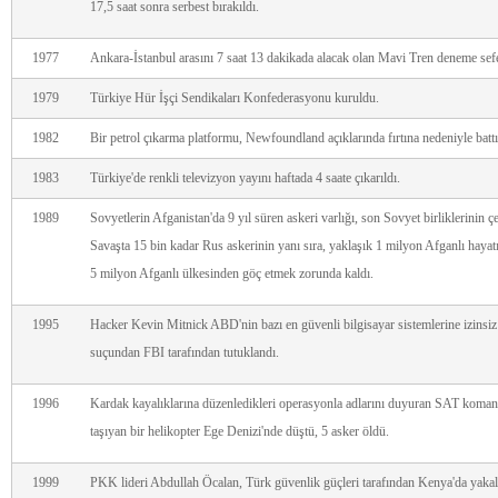
17,5 saat sonra serbest bırakıldı.
1977
Ankara-İstanbul arasını 7 saat 13 dakikada alacak olan Mavi Tren deneme sefe
1979
Türkiye Hür İşçi Sendikaları Konfederasyonu kuruldu.
1982
Bir petrol çıkarma platformu, Newfoundland açıklarında fırtına nedeniyle battı,
1983
Türkiye'de renkli televizyon yayını haftada 4 saate çıkarıldı.
1989
Sovyetlerin Afganistan'da 9 yıl süren askeri varlığı, son Sovyet birliklerinin ç
Savaşta 15 bin kadar Rus askerinin yanı sıra, yaklaşık 1 milyon Afganlı hayatı
5 milyon Afganlı ülkesinden göç etmek zorunda kaldı.
1995
Hacker Kevin Mitnick ABD'nin bazı en güvenli bilgisayar sistemlerine izinsi
suçundan FBI tarafından tutuklandı.
1996
Kardak kayalıklarına düzenledikleri operasyonla adlarını duyuran SAT koman
taşıyan bir helikopter Ege Denizi'nde düştü, 5 asker öldü.
1999
PKK lideri Abdullah Öcalan, Türk güvenlik güçleri tarafından Kenya'da yakal