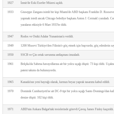
1927
İzmir'de Eski Eserler Müzesi açıldı.
1933
Giuseppe Zangara isimli bir kişi Miami'de ABD başkanı Franklin D. Roosevel
yapmak istedi ancak Chicago belediye başkanı Anton J. Cermak'ı yaraladı. Ce
yaraların etkisiyle 6 Mart 1933'te öldü.
1947
Rodos ve Oniki Adalar Yunanistan'a verildi.
1949
1200 Musevi Türkiye'den Filistin'e göç etmek için başvurdu; göç edenlerin sayı
1950
SSCB ve Çin ortak savunma antlaşması imzaladı.
1961
Belçika'da Sabena havayollarına ait bir yolcu uçağı düştü: 73 kişi öldü. Uça
pateni takımı da bulunuyordu.
1965
Kanada'nın yeni bayrağı olarak, kırmızı beyaz yaprak tasarımı kabul edildi.
1970
Dominik Cumhuriyeti'ne ait DC-9 tipi bir yolcu uçağı Santo Domingo'dan kal
denize düştü: 102 kişi öldü.
1971
ABD'nin Ankara Balgat'taki tesislerinde görevli Çavuş James Finley kaçırıldı.