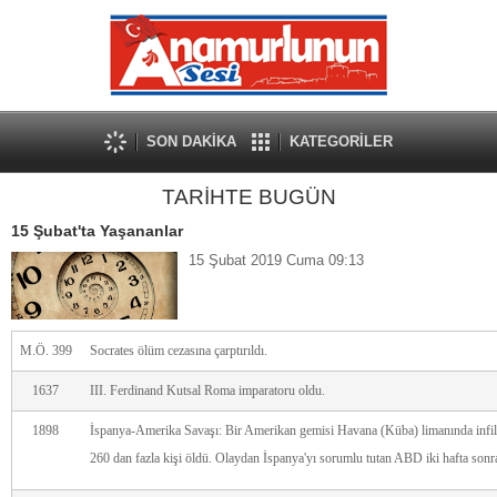
SON DAKİKA
KATEGORİLER
TARİHTE BUGÜN
15 Şubat'ta Yaşananlar
15 Şubat 2019 Cuma 09:13
M.Ö. 399
Socrates ölüm cezasına çarptırıldı.
1637
III. Ferdinand Kutsal Roma imparatoru oldu.
1898
İspanya-Amerika Savaşı: Bir Amerikan gemisi Havana (Küba) limanında infila
260 dan fazla kişi öldü. Olaydan İspanya'yı sorumlu tutan ABD iki hafta sonra