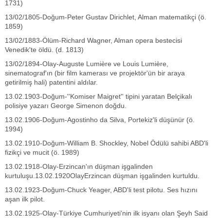
1731)
13/02/1805-Doğum-Peter Gustav Dirichlet, Alman matematikçi (ö.
1859)
13/02/1883-Ölüm-Richard Wagner, Alman opera bestecisi
Venedik'te öldü. (d. 1813)
13/02/1894-Olay-Auguste Lumière ve Louis Lumière,
sinematograf'ın (bir film kamerası ve projektör'ün bir araya
getirilmiş hali) patentini aldılar.
13.02.1903-Doğum-''Komiser Maigret'' tipini yaratan Belçikalı
polisiye yazarı George Simenon doğdu.
13.02.1906-Doğum-Agostinho da Silva, Portekiz'li düşünür (ö.
1994)
13.02.1910-Doğum-William B. Shockley, Nobel Ödülü sahibi ABD'li
fizikçi ve mucit (ö. 1989)
13.02.1918-Olay-Erzincan'ın düşman işgalinden
kurtuluşu.13.02.1920OlayErzincan düşman işgalinden kurtuldu.
13.02.1923-Doğum-Chuck Yeager, ABD'li test pilotu. Ses hızını
aşan ilk pilot.
13.02.1925-Olay-Türkiye Cumhuriyeti'nin ilk isyanı olan Şeyh Said