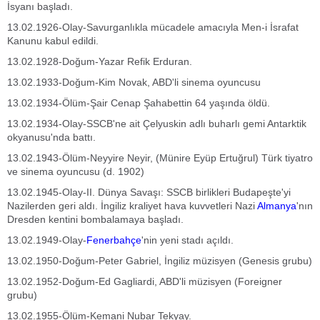
İsyanı başladı.
13.02.1926-Olay-Savurganlıkla mücadele amacıyla Men-i İsrafat
Kanunu kabul edildi.
13.02.1928-Doğum-Yazar Refik Erduran.
13.02.1933-Doğum-Kim Novak, ABD'li sinema oyuncusu
13.02.1934-Ölüm-Şair Cenap Şahabettin 64 yaşında öldü.
13.02.1934-Olay-SSCB'ne ait Çelyuskin adlı buharlı gemi Antarktik
okyanusu'nda battı.
13.02.1943-Ölüm-Neyyire Neyir, (Münire Eyüp Ertuğrul) Türk tiyatro
ve sinema oyuncusu (d. 1902)
13.02.1945-Olay-II. Dünya Savaşı: SSCB birlikleri Budapeşte'yi
Nazilerden geri aldı. İngiliz kraliyet hava kuvvetleri Nazi
Almanya
'nın
Dresden kentini bombalamaya başladı.
13.02.1949-Olay-
Fenerbahçe
'nin yeni stadı açıldı.
13.02.1950-Doğum-Peter Gabriel, İngiliz müzisyen (Genesis grubu)
13.02.1952-Doğum-Ed Gagliardi, ABD'li müzisyen (Foreigner
grubu)
13.02.1955-Ölüm-Kemani Nubar Tekyay.