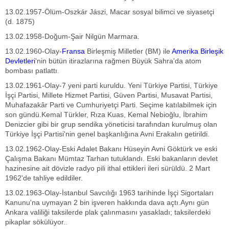
13.02.1957-Ölüm-Oszkár Jászi, Macar sosyal bilimci ve siyasetçi
(d. 1875)
13.02.1958-Doğum-Şair Nilgün Marmara.
13.02.1960-Olay-
Fransa
Birleşmiş Milletler (BM) ile
Amerika Birleşik
Devletleri
'nin bütün itirazlarına rağmen Büyük Sahra'da atom
bombası patlattı.
13.02.1961-Olay-7 yeni parti kuruldu. Yeni Türkiye Partisi, Türkiye
İşçi Partisi, Millete Hizmet Partisi, Güven Partisi, Musavat Partisi,
Muhafazakâr Parti ve Cumhuriyetçi Parti. Seçime katılabilmek için
son gündü.Kemal Türkler, Rıza Kuas, Kemal Nebioğlu, İbrahim
Denizcier gibi bir grup sendika yöneticisi tarafından kurulmuş olan
Türkiye İşçi Partisi'nin genel başkanlığına Avni Erakalın getirildi.
13.02.1962-Olay-Eski Adalet Bakanı Hüseyin Avni Göktürk ve eski
Çalışma Bakanı Mümtaz Tarhan tutuklandı. Eski bakanların devlet
hazinesine ait dövizle radyo pili ithal ettikleri ileri sürüldü. 2 Mart
1962'de tahliye edildiler.
13.02.1963-Olay-İstanbul Savcılığı 1963 tarihinde İşçi Sigortaları
Kanunu'na uymayan 2 bin işveren hakkında dava açtı.Aynı gün
Ankara valiliği taksilerde plak çalınmasını yasakladı; taksilerdeki
pikaplar sökülüyor..