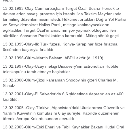
yaptı.
13.02.1993-Olay-Cumhurbaşkanı Turgut Özal, Bosna-Hersek'te
devam eden.savaşı protesto için İstanbul'da Taksim Meydanı'nda
bir miting düzenlenmesini istedi. Hükümet ortakları Doğru Yol Partisi
ve Sosyaldemokrat Halkçı Parti , mitinge katılmayacaklarını
açıkladılar. Turgut Özal'ın amacının şov yapmak olduğunu ileri
sürdüler..Anavatan Partisi katılma kararı aldı. Miting sönük geçti.
13.02.1995-Olay-İlk Türk füzesi, Konya-Karapınar füze fırlatma
üssünden başarıyla fırlatıldı.
13.02.1996-Ölüm-Martin Balsam, ABD'li aktör (d. 1919)
13.02.1997-Olay-Uzay mekiği Discovery'nin astronotları Hubble
teleskopu'nu tamir etmeye başladılar.
13.02.2000-Ölüm-Çizgi kahraman Snoopy'nin çizeri Charles M.
Schulz.
13.02.2001-Olay-El Salvador'da 6,6 şiddetinde deprem: en az 400
kişi öldü.
13.02.2005 -Olay-Türkiye, Afganistan'daki Uluslararası Güvenlik ve
Yardım Kuvvetinin komutasını 6 ay süreyle, Kabil'de düzenlenen
törenle Avrupa Kolordusundan devraldı.
13.02.2005-Ölüm-Eski Enerji ve Tabii Kaynaklar Bakanı Hüdai Oral