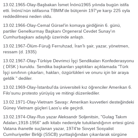
13.02.1965-Olay-Başbakan İsmet İnönü1965 yılında bugün istifa
etti. İnönü'nün istifasına TBMM'de bütçenin 197'ye karşı 225 oyla
reddedilmesi neden oldu.
13.02.1966-Olay-Cemal Gürsel'in komaya girdiğinin 6. günü,
partiler Genelkurmay Başkanı Orgeneral Cevdet Sunay'ın
Cumhurbaşkanı adaylığı üzerinde anlaştı.
13.02.1967-Ölüm-Füruğ Ferruhzad, İran'lı şair, yazar, yönetmen,
ressam (d. 1935)
13.02.1967-Olay-Türkiye Devrimci İşçi Sendikaları Konfederasyonu
( DİSK ) kuruldu. Sendika başkanları yaptıkları açıklamada "Türk
İşçi sınıfının çıkarları, hakları, özgürlükleri ve onuru için bir araya
geldik " dediler.
13.02.1969-Olay-İstanbul'da üniversiteli kız öğrenciler Amerikan 6.
Filo'sunu protesto yürüyüş ve mitingi düzenlediler.
13.02.1971-Olay-Vietnam Savaşı: Amerikan kuvvetleri desteğindeki
Güney Vietnam güçleri Laos'u ele geçirdi.
13.02.1974-Olay-Rus yazar Aleksandr Soljenitsin, "Gulag Takım
Adaları,1918-1956" adlı kitabı nedeniyle tutuklandığının ertesi günü
Vatana ihanetle suçlanan yazar, 1974'te Sovyet Sosyalist
Cumhuriyetler Birliği (SSCB) yurttaşlığından çıkarılarak sürgüne