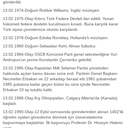
gönderildi.
13.02.1974-Doğum-Robbie Williams, İngiliz müzisyen.
13.02.1975-Olay-Kıbrıs Türk Federe Devleti ilan edildi. Yunan
hükümeti federe devletin kurulmasını kınadı. Buna karşılık karar
Türk siyasi çevrelerince olumlu karşılandı.
13.02.1978-Doğum-Edsilia Rombley, Hollanda'lı müzisyen.
13.02.1980-Doğum-Sebastian Kehl, Alman futbolcu
13.02.1984-Olay-SSCB Komünist Parti genel sekreterliğine Yuri
Andropov'un yerine Konstantin Çernenko getirildi.
13.02.1985-Olay-Kapatılan Milli Selamet Partisi yöneticileri
hakkında açılan kamu davası sona erdi. Partinin Genel Başkanı
Necmettin Erbakan ve 22 arkadaşı beraat etti.1981 şubatından
1985 şubatına kadar geçen bütün bu süre içinde Necmettin
Erbakan 10 ay tutuklu kaldı.
13.02.1988-Olay-Kış Olimpiyatları, Calgary Alberta'da (Kanada)
başladı.
13.02.1990-Olay-12 Eylül sonrasında görevlerinden alınan 1402'lik
öğretim üyeleri görevlerine dönmek için üniversitelerine
başvurmaya başladılar. İlk başvuruyu Profesör Dr. Hüseyin Hatemi