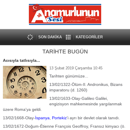
SON DAKİKA
KATEGORİLER
TARİHTE BUGÜN
Acısıyla tatlısıyla...
13 Şubat 2019 Çarşamba 10:45
Tarihten günümüze...
13/02/1322-Ölüm-II. Andronikus, Bizans
imparatoru (d. 1260)
13/02/1633-Olay-Galileo Galilei,
engizisyon mahkemesinde yargılanmak
üzere Roma'ya geldi.
13/02/1668-Olay-
İspanya
,
Portekiz
'i ayrı bir devlet olarak tanıdı.
13/02/1672-Doğum-Étienne François Geoffroy, Fransız kimyacı (ö.