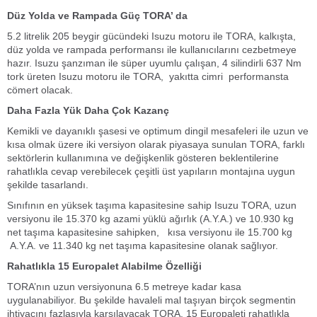
Düz Yolda ve Rampada Güç TORA’ da
5.2 litrelik 205 beygir gücündeki Isuzu motoru ile TORA, kalkışta,
düz yolda ve rampada performansı ile kullanıcılarını cezbetmeye
hazır. Isuzu şanzıman ile süper uyumlu çalışan, 4 silindirli 637 Nm
tork üreten Isuzu motoru ile TORA, yakıtta cimri performansta
cömert olacak.
Daha Fazla Yük Daha Çok Kazanç
Kemikli ve dayanıklı şasesi ve optimum dingil mesafeleri ile uzun ve
kısa olmak üzere iki versiyon olarak piyasaya sunulan TORA, farklı
sektörlerin kullanımına ve değişkenlik gösteren beklentilerine
rahatlıkla cevap verebilecek çeşitli üst yapıların montajına uygun
şekilde tasarlandı.
Sınıfının en yüksek taşıma kapasitesine sahip Isuzu TORA, uzun
versiyonu ile 15.370 kg azami yüklü ağırlık (A.Y.A.) ve 10.930 kg
net taşıma kapasitesine sahipken, kısa versiyonu ile 15.700 kg
A.Y.A. ve 11.340 kg net taşıma kapasitesine olanak sağlıyor.
Rahatlıkla 15 Europalet Alabilme Özelliği
TORA’nın uzun versiyonuna 6.5 metreye kadar kasa
uygulanabiliyor. Bu şekilde havaleli mal taşıyan birçok segmentin
ihtiyacını fazlasıyla karşılayacak TORA, 15 Europaleti rahatlıkla