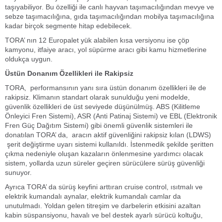
taşıyabiliyor. Bu özelliği ile canlı hayvan taşımacılığından mevye ve
sebze taşımacılığına, gıda taşımacılığından mobilya taşımacılığına
kadar birçok segmente hitap edebilecek.
TORA’ nın 12 Europalet yük alabilen kısa versiyonu ise çöp
kamyonu, itfaiye aracı, yol süpürme aracı gibi kamu hizmetlerine
oldukça uygun.
Üstün Donanım Özellikleri ile Rakipsiz
TORA, performansının yanı sıra üstün donanım özellikleri ile de
rakipsiz. Klimanın standart olarak sunulduğu yeni modelde,
güvenlik özellikleri de üst seviyede düşünülmüş. ABS (Kilitleme
Önleyici Fren Sistemi), ASR (Anti Patinaj Sistemi) ve EBL (Elektronik
Fren Güç Dağıtım Sistemi) gibi önemli güvenlik sistemleri ile
donatılan TORA’ da, aracın aktif güvenliğini rakipsiz kılan (LDWS)
şerit değiştirme uyarı sistemi kullanıldı. İstenmedik şekilde şeritten
çıkma nedeniyle oluşan kazaların önlenmesine yardımcı olacak
sistem, yollarda uzun süreler geçiren sürücülere sürüş güvenliği
sunuyor.
Ayrıca TORA’ da sürüş keyfini arttıran cruise control, ısıtmalı ve
elektrik kumandalı aynalar, elektrik kumandalı camlar da
unutulmadı. Yoldan gelen titreşim ve darbelerin etkisini azaltan
kabin süspansiyonu, havalı ve bel destek ayarlı sürücü koltuğu,