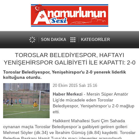
SON DAKİKA
KATEGORİLER
TOROSLAR BELEDİYESPOR, HAFTAYI
YENİŞEHİRSPOR GALİBİYETİ İLE KAPATTI: 2-0
Toroslar Belediyespor, Yenişehirspor'u 2-0 yenerek liderlik
koltuğuna oturdu.
20 Ekim 2015 Salı 15:16
Haber Merkezi
- Mersin Süper Amatör
Lig'de mücadele eden Toroslar
Belediyespor, Yenişehirspor’u 2-0 mağlup
etti.
Halkkent Mahallesi Suni Çim Sahada
oynanan maçta Toroslar Belediyespor’a galibiyeti getiren golleri
Mehmet Söyler (dk.34) ve İbrahim Gümüş (dk.84) kaydetti. Toroslar
Belediye Başkanı Hamit Tuna’da maçı izleyenler arasındaydı.