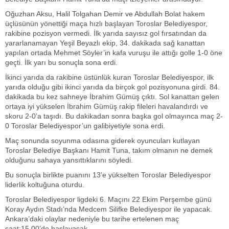
Oğuzhan Aksu, Halil Tolgahan Demir ve Abdullah Bolat hakem
üçlüsünün yönettiği maça hızlı başlayan Toroslar Belediyespor,
rakibine pozisyon vermedi. İlk yarıda sayısız gol fırsatından da
yararlanamayan Yeşil Beyazlı ekip, 34. dakikada sağ kanattan
yapılan ortada Mehmet Söyler’in kafa vuruşu ile attığı golle 1-0 öne
geçti. İlk yarı bu sonuçla sona erdi.
İkinci yarıda da rakibine üstünlük kuran Toroslar Belediyespor, ilk
yarıda olduğu gibi ikinci yarıda da birçok gol pozisyonuna girdi. 84.
dakikada bu kez sahneye İbrahim Gümüş çıktı. Sol kanattan gelen
ortaya iyi yükselen İbrahim Gümüş rakip fileleri havalandırdı ve
skoru 2-0’a taşıdı. Bu dakikadan sonra başka gol olmayınca maç 2-
0 Toroslar Belediyespor’un galibiyetiyle sona erdi.
Maç sonunda soyunma odasına giderek oyuncuları kutlayan
Toroslar Belediye Başkanı Hamit Tuna, takım olmanın ne demek
olduğunu sahaya yansıttıklarını söyledi.
Bu sonuçla birlikte puanını 13’e yükselten Toroslar Belediyespor
liderlik koltuğuna oturdu.
Toroslar Belediyespor ligdeki 6. Maçını 22 Ekim Perşembe günü
Koray Aydın Stadı’nda Medcem Silifke Belediyespor ile yapacak.
Ankara’daki olaylar nedeniyle bu tarihe ertelenen maç
saat:15.00’de başlayacak.