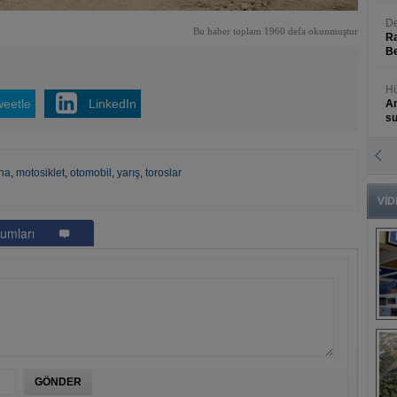
De
Bu haber toplam 1960 defa okunmuştur
Ra
Be
Hü
weetle
LinkedIn
An
s
N
An
una
,
motosiklet
,
otomobil
,
yarış
,
toroslar
Bü
VİD
umları
B
s