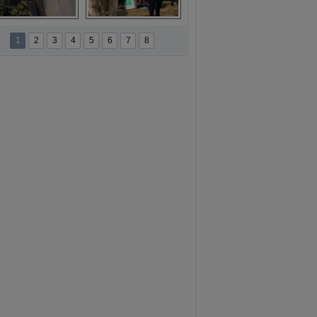
namur'da yamaç 
Toros Dağları'nda 
paraşütüne ilgi 
Hatice Gelin 
1
2
3
4
5
6
7
8
artıyor
belgeseli