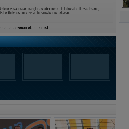
mleler veya imalar, inançlara saldırı içeren, imla kuralları ile yazılmamış,
A
k harflerle yazılmış yorumlar onaylanmamaktadır.
ere henüz yorum eklenmemiştir.