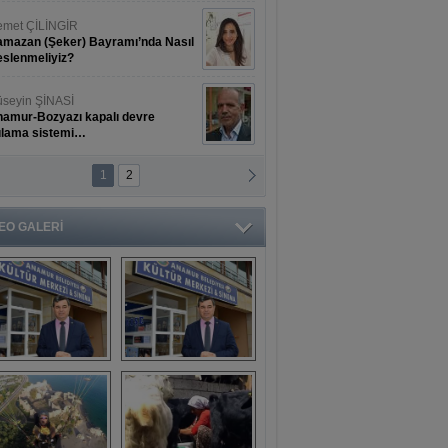
met ÇİLİNGİR
mazan (Şeker) Bayramı’nda Nasıl
slenmeliyiz?
seyin ŞİNASİ
amur-Bozyazı kapalı devre
ulama sistemi…
1
2
ihat ERKAN
amur Deniz Dünyası Antik Sanat
nyesinde Bahar Şöleni
EO GALERİ
aşkan Türe'den 
Mahsun 
ansür açıklaması
Kırmızıgül’ün 
filmine başkan 
Mehmet Türe’den 
sansür!