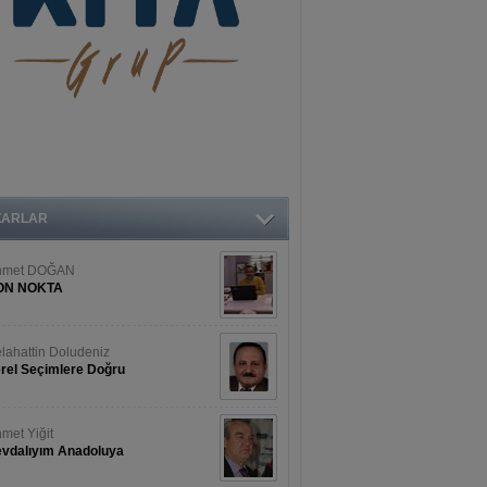
ZARLAR
hmet DOĞAN
ON NOKTA
lahattin Doludeniz
rel Seçimlere Doğru
met Yiğit
vdalıyım Anadoluya