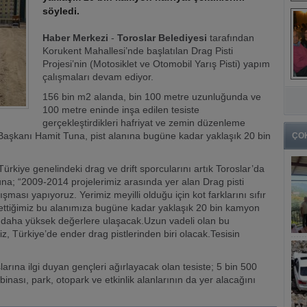
söyledi.
Haber Merkezi
-
Toroslar Belediyesi
tarafından
Korukent Mahallesi’nde başlatılan Drag Pisti
Projesi’nin (Motosiklet ve Otomobil Yarış Pisti) yapım
çalışmaları devam ediyor.
156 bin m2 alanda, bin 100 metre uzunluğunda ve
100 metre eninde inşa edilen tesiste
gerçekleştirdikleri hafriyat ve zemin düzenleme
 Başkanı Hamit Tuna, pist alanına bugüne kadar yaklaşık 20 bin
ÇO
kiye genelindeki drag ve drift sporcularını artık Toroslar’da
una; “2009-2014 projelerimiz arasında yer alan Drag pisti
ması yapıyoruz. Yerimiz meyilli olduğu için kot farklarını sıfır
ttiğimiz bu alanımıza bugüne kadar yaklaşık 20 bin kamyon
ok daha yüksek değerlere ulaşacak.Uzun vadeli olan bu
, Türkiye’de ender drag pistlerinden biri olacak.Tesisin
arına ilgi duyan gençleri ağırlayacak olan tesiste; 5 bin 500
s binası, park, otopark ve etkinlik alanlarının da yer alacağını