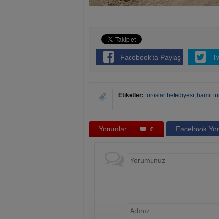
Facebook'ta Paylaş
T
Etiketler:
toroslar belediyesi
,
hamit t
Yorumlar
0
Facebook Yor