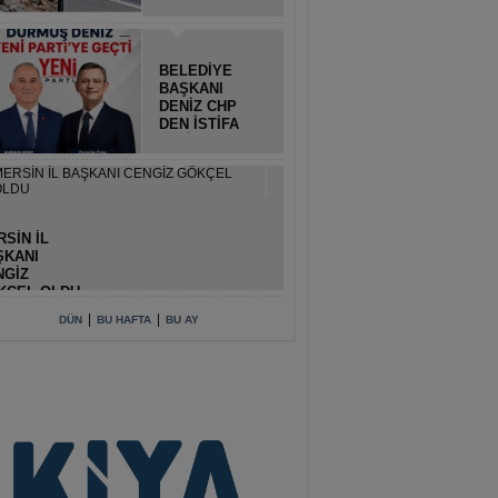
BELEDİYE
BAŞKANI
DENİZ CHP
DEN İSTİFA
ETTİ
SİN İL
ŞKANI
NGİZ
KÇEL OLDU
|
|
DÜN
BU HAFTA
BU AY