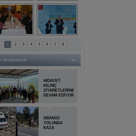
Titiopolis Antik 
Doğan Cüceloğlu, 
Kenti tanıtımı
İstanbul’da Mersinli 
hemşerileriyle 
buluştu
İstanbul'daki 
Anamur'dan 
Anamurlular 
KKTC’ye Su Temin 
1
2
3
4
5
6
7
8
Buluşması
Projesi açılışı 
yapıldı
K OKUNANLAR
HİDAYET
KILINÇ
ZİYARETLERİNE
DEVAM EDİYOR
ABANOZ
YOLUNDA
KAZA