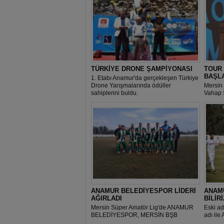
TÜRKİYE DRONE ŞAMPİYONASI
TOUR
BAŞL
1. Etabı Anamur'da gerçekleşen Türkiye
Drone Yarışmalarında ödüller
Mersin
sahiplerini buldu.
Vahap 
Başkanı
Saçkan 
'TOUR
MERSİN
ANAMUR BELEDİYESPOR LİDERİ
ANAM
AĞIRLADI
BİLİRİ
Mersin Süper Amatör Lig'de ANAMUR
Eski ad
BELEDİYESPOR, MERSİN BŞB
adı ile
MESKİ'yi evinde ağırladı.
gösterd