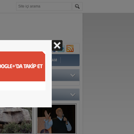
İ
EĞİTİM
YAZAR
YAŞAM
TÖRÜN SEÇTİKLERİ
O GALERİ