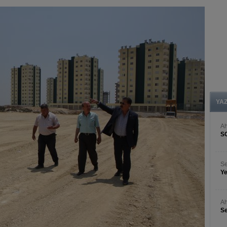
YA
A
S
Se
Ye
Ah
Se