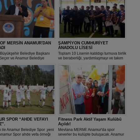
 OF MERSİN ANAMUR'DAN
ŞAMPİYON CUMHURİYET
ADI
ANADOLU LİSESİ
 Büyükşehir Belediye Başkanı
Toplam 10 Lisenin katıldıgı turnuva birlik
Seçer ve Anamur Belediye
ve beraberliği, yardımlaşmayı ve takım
 Hidayet Kılınç'ın Anamur
ruhunu oluşturmayı gençlerimize
Kavşağı'ndan startını verdiği 5.
kazandırmış, son derece centilmence
 OF MERSİN ULUSLARARASI
öğrencilerimize yakışır müsabakalar
 BİSİKLET YARIŞLARI' başladı.
yapılmıştır.
UR SPOR “AHDE VEFAYI
Fitness Park Aktif Yaşam Kulübü
Z”.
Açıldı!
ı ile Anamur Belediye Spor ,yeni
Mevlana MERMİ: Anamur'da spor
 Anamur Spor ahde vefa örneği
severler bu kulüpte buluşacak. Anamur
i.
Fitness Park Aktif Yaşam Kulübü açılışı