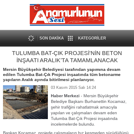
SON DAKİKA
KATEGORİLER
TULUMBA BAT-ÇIK PROJESİ'NİN BETON
İNŞAATI ARALIK’TA TAMAMLANACAK
Mersin Büyükşehir Belediyesi tarafından yapımına devam
edilen Tulumba Bat-Çık Projesi inşaatında tüm betonarme
yapıların Aralık ayında bitirilmesi planlanıyor.
03 Kasım 2015 Salı 14:24
Haber Merkezi
- Mersin Büyükşehir
Belediye Başkanı Burhanettin Kocamaz,
şehir trafiğini rahatlatmak amacıyla
yapılan ve çalışmaları devam eden
Tulumba Bat-Çık Projesi inşaatında
incelemelerde bulundu.
Başkan Kocamaz, projede çalışmaların hız kesmeden sürüdüğünü