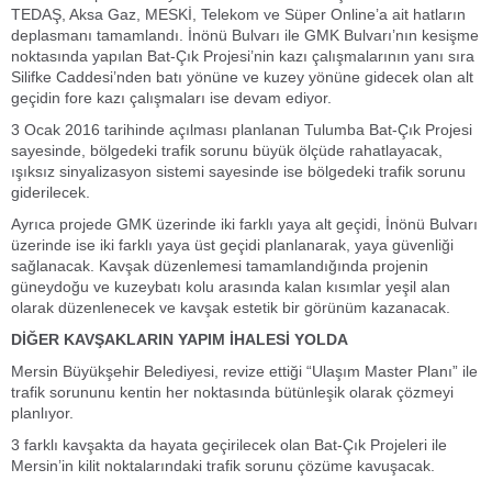
TEDAŞ, Aksa Gaz, MESKİ, Telekom ve Süper Online’a ait hatların
deplasmanı tamamlandı. İnönü Bulvarı ile GMK Bulvarı’nın kesişme
noktasında yapılan Bat-Çık Projesi’nin kazı çalışmalarının yanı sıra
Silifke Caddesi’nden batı yönüne ve kuzey yönüne gidecek olan alt
geçidin fore kazı çalışmaları ise devam ediyor.
3 Ocak 2016 tarihinde açılması planlanan Tulumba Bat-Çık Projesi
sayesinde, bölgedeki trafik sorunu büyük ölçüde rahatlayacak,
ışıksız sinyalizasyon sistemi sayesinde ise bölgedeki trafik sorunu
giderilecek.
Ayrıca projede GMK üzerinde iki farklı yaya alt geçidi, İnönü Bulvarı
üzerinde ise iki farklı yaya üst geçidi planlanarak, yaya güvenliği
sağlanacak. Kavşak düzenlemesi tamamlandığında projenin
güneydoğu ve kuzeybatı kolu arasında kalan kısımlar yeşil alan
olarak düzenlenecek ve kavşak estetik bir görünüm kazanacak.
DİĞER KAVŞAKLARIN YAPIM İHALESİ YOLDA
Mersin Büyükşehir Belediyesi, revize ettiği “Ulaşım Master Planı” ile
trafik sorununu kentin her noktasında bütünleşik olarak çözmeyi
planlıyor.
3 farklı kavşakta da hayata geçirilecek olan Bat-Çık Projeleri ile
Mersin’in kilit noktalarındaki trafik sorunu çözüme kavuşacak.