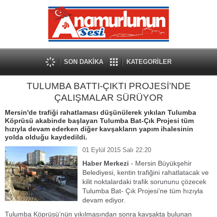
SON DAKİKA
KATEGORİLER
TULUMBA BATTI-ÇIKTI PROJESİ’NDE
ÇALIŞMALAR SÜRÜYOR
Mersin'de trafiği rahatlaması düşünülerek yıkılan Tulumba
Köprüsü akabinde başlayan Tulumba Bat-Çık Projesi tüm
hızıyla devam ederken diğer kavşakların yapım ihalesinin
yolda olduğu kaydedildi.
01 Eylül 2015 Salı 22:20
Haber Merkezi
- Mersin Büyükşehir
Belediyesi, kentin trafiğini rahatlatacak ve
kilit noktalardaki trafik sorununu çözecek
Tulumba Bat- Çık Projesi’ne tüm hızıyla
devam ediyor.
Tulumba Köprüsü’nün yıkılmasından sonra kavşakta bulunan