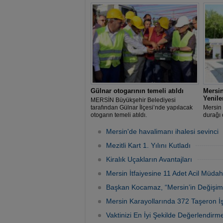
tünel 14 km'lik uzunluğuyla Ovit
kapatıl
Tüneli'nden sonra Türkiye'nin en uzun
ikinci tüneli olacak.
Gülnar otogarının temeli atıldı
Mersin
Yenile
MERSİN Büyükşehir Belediyesi
tarafından Gülnar İlçesi’nde yapılacak
Mersin 
otogarın temeli atıldı.
durağı 
mahalle
modern 
Mersin'de havalimanı ihalesi sevinci
Mezitli Kart 1. Yılını Kutladı
Kiralık Uçakların Avantajları
Mersin İtfaiyesine 11 Adet Acil Müdah
Başkan Kocamaz, “Mersin’in Değişimin
Mersin Karayollarında 372 Taşeron İ
Vaktinizi En İyi Şekilde Değerlendir