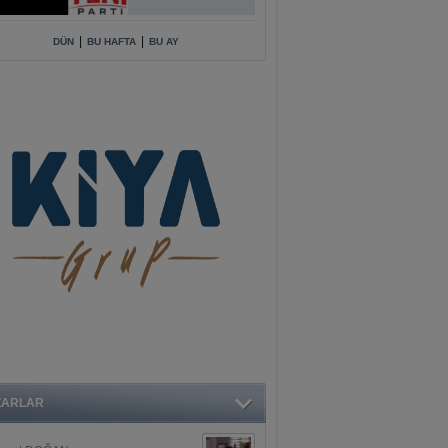
|
|
DÜN
BU HAFTA
BU AY
ZARLAR