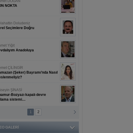
hmet DOĞAN
ON NOKTA
lahattin Doludeniz
rel Seçimlere Doğru
met Yiğit
vdalıyım Anadoluya
met ÇİLİNGİR
mazan (Şeker) Bayramı’nda Nasıl
slenmeliyiz?
seyin ŞİNASİ
amur-Bozyazı kapalı devre
ulama sistemi…
1
2
ihat ERKAN
amur Deniz Dünyası Antik Sanat
nyesinde Bahar Şöleni
EO GALERİ