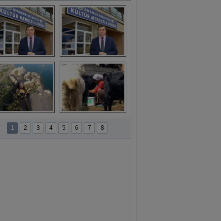
aşkan Türe'den 
Mahsun 
ansür açıklaması
Kırmızıgül’ün 
filmine başkan 
Mehmet Türe’den 
sansür!
namur'da yamaç 
Toros Dağları'nda 
paraşütüne ilgi 
Hatice Gelin 
1
2
3
4
5
6
7
8
artıyor
belgeseli