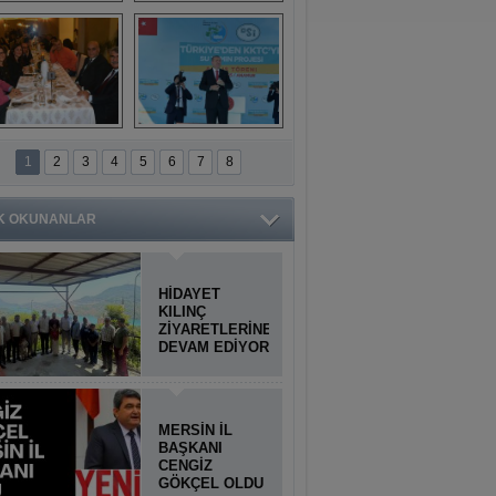
Titiopolis Antik 
Doğan Cüceloğlu, 
Kenti tanıtımı
İstanbul’da Mersinli 
hemşerileriyle 
buluştu
İstanbul'daki 
Anamur'dan 
Anamurlular 
KKTC’ye Su Temin 
1
2
3
4
5
6
7
8
Buluşması
Projesi açılışı 
yapıldı
K OKUNANLAR
HİDAYET
KILINÇ
ZİYARETLERİNE
DEVAM EDİYOR
MERSİN İL
BAŞKANI
CENGİZ
GÖKÇEL OLDU