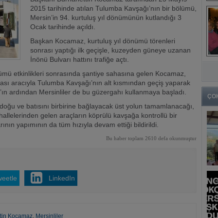
2015 tarihinde atılan Tulumba Kavşağı’nın bir bölümü,
Mersin’in 94. kurtuluş yıl dönümünün kutlandığı 3
Ocak tarihinde açıldı.
Başkan Kocamaz, kurtuluş yıl dönümü törenleri
sonrası yaptığı ilk geçişle, kuzeyden güneye uzanan
İnönü Bulvarı hattını trafiğe açtı.
ümü etkinlikleri sonrasında şantiye sahasına gelen Kocamaz,
nrası aracıyla Tulumba Kavşağı’nın alt kısmından geçiş yaparak
z’ın ardından Mersinliler de bu güzergahı kullanmaya başladı.
ÇO
oğu ve batısını birbirine bağlayacak üst yolun tamamlanacağı,
allelerinden gelen araçların köprülü kavşağa kontrollü bir
arının yapımının da tüm hızıyla devam ettiği bildirildi.
Bu haber toplam 2610 defa okunmuştur
weetle
LinkedIn
tin Kocamaz
,
Mersinliler