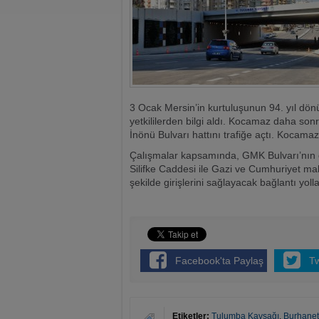
3 Ocak Mersin’in kurtuluşunun 94. yıl dön
yetkililerden bilgi aldı. Kocamaz daha so
İnönü Bulvarı hattını trafiğe açtı. Kocama
Çalışmalar kapsamında, GMK Bulvarı’nın d
Silifke Caddesi ile Gazi ve Cumhuriyet mah
şekilde girişlerini sağlayacak bağlantı yoll
Facebook'ta Paylaş
T
Etiketler:
Tulumba Kavşağı
,
Burhanet