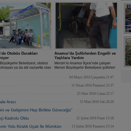
acak.
Çamak, çevre dostu hibrit otomobillerin
yaygınlaşması gerektiğinin belirtirken,
hibrit yatırımlar için de Mersin'i önerdi.
B
s
'de Otobüs Durakları
Anamur'da Şoförlerden Engelli ve
niyor
Yaşlılara Yardım
Büyükşehir Belediyesi, otobüs
Mersin’in Anamur İlçesi’nde çalışan
olmayan ya da atıl vaziyette olan
Mersin Büyükşehir Belediyesi şoförleri
A
lerde eski durakları kaldırarak
özellikle engellilerin otobüse binip
otobüs durakları yapıyor.
inmeleri sırasında yardımcı oluyorlar.
04 Mayıs 2016 Çarşamba 21:47
11 Nisan 2016 Pazartesi 23:37
25 Mart 2016 Cuma 22:17
ale Aracı
15 Mart 2016 Salı 20:29
i ve Gelişimini Hep Birlikte Göreceğiz”
05 Mart 2016 Cumartesi 20:39
şçi Kadrolu Oldu
21 Şubat 2016 Pazar 13:18
menin Yolu Kiralık Uçak İle Mümkün
15 Şubat 2016 Pazartesi 23:14