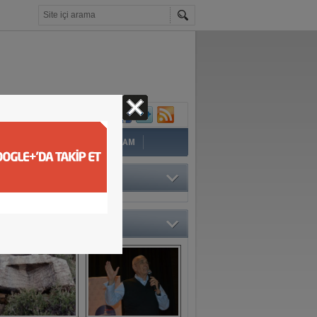
İ
EĞİTİM
YAZAR
YAŞAM
TÖRÜN SEÇTİKLERİ
O GALERİ