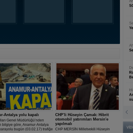
A
S
Se
Ye
Ah
Se
De
Ra
Be
Hü
An
s
N
-Antalya yolu kapalı
CHP'li Hüseyin Çamak: Hibrit
An
otomobil yatırımları Mersin'e
lları Genel Müdürlüğü’nden
Bü
yapılmalı
n bilgiye göre, Anamur-Antalya
VİD
arayolu bugün (03.02.17) trafiğe
CHP MERSİN Milletvekili Hüseyin