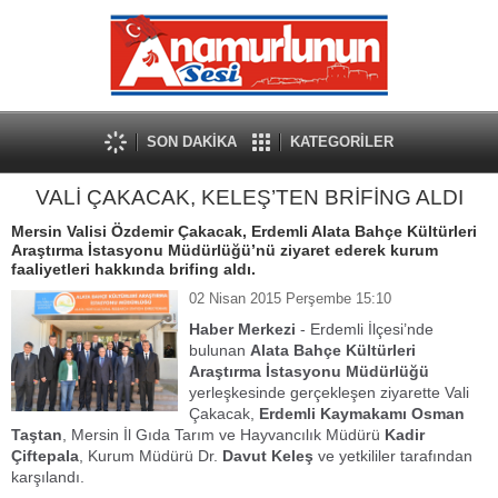
SON DAKİKA
KATEGORİLER
VALİ ÇAKACAK, KELEŞ’TEN BRİFİNG ALDI
Mersin Valisi Özdemir Çakacak, Erdemli Alata Bahçe Kültürleri
Araştırma İstasyonu Müdürlüğü’nü ziyaret ederek kurum
faaliyetleri hakkında brifing aldı.
02 Nisan 2015 Perşembe 15:10
Haber Merkezi
- Erdemli İlçesi’nde
bulunan
Alata Bahçe Kültürleri
Araştırma İstasyonu Müdürlüğü
yerleşkesinde gerçekleşen ziyarette Vali
Çakacak,
Erdemli Kaymakamı Osman
Taştan
, Mersin İl Gıda Tarım ve Hayvancılık Müdürü
Kadir
Çiftepala
, Kurum Müdürü Dr.
Davut Keleş
ve yetkililer tarafından
karşılandı.