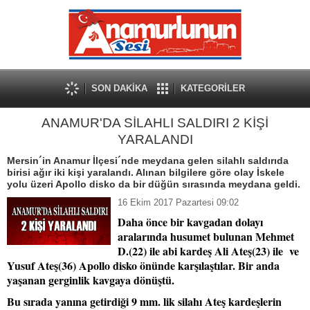
SON DAKİKA
KATEGORİLER
ANAMUR'DA SİLAHLI SALDIRI 2 KİŞİ
YARALANDI
Mersin´in Anamur İlçesi´nde meydana gelen silahlı saldırıda
birisi ağır iki kişi yaralandı. Alınan bilgilere göre olay İskele
yolu üzeri Apollo disko da bir düğün sırasında meydana geldi.
16 Ekim 2017 Pazartesi 09:02
Daha önce bir kavgadan dolayı
aralarında husumet bulunan Mehmet
D.(22) ile abi kardeş Ali Ateş(23) ile ve
Yusuf Ateş(36) Apollo disko önünde karşılaştılar. Bir anda
yaşanan gerginlik kavgaya dönüştü.
Bu sırada yanına getirdiği 9 mm. lik silahı Ateş kardeşlerin