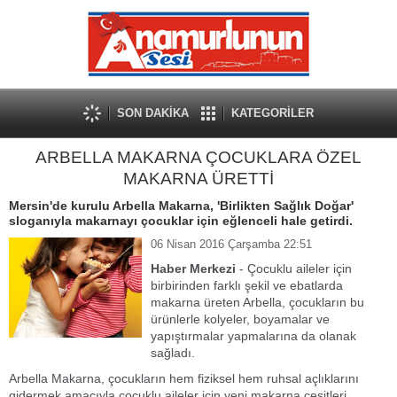
SON DAKİKA
KATEGORİLER
ARBELLA MAKARNA ÇOCUKLARA ÖZEL
MAKARNA ÜRETTİ
Mersin'de kurulu Arbella Makarna, 'Birlikten Sağlık Doğar'
sloganıyla makarnayı çocuklar için eğlenceli hale getirdi.
06 Nisan 2016 Çarşamba 22:51
Haber Merkezi
- Çocuklu aileler için
birbirinden farklı şekil ve ebatlarda
makarna üreten Arbella, çocukların bu
ürünlerle kolyeler, boyamalar ve
yapıştırmalar yapmalarına da olanak
sağladı.
Arbella Makarna, çocukların hem fiziksel hem ruhsal açlıklarını
gidermek amacıyla çocuklu aileler için yeni makarna çeşitleri