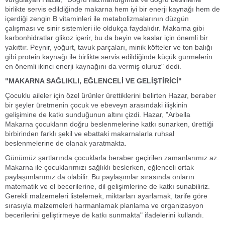
birlikte servis edildiğinde makarna hem iyi bir enerji kaynağı hem de
içerdiği zengin B vitaminleri ile metabolizmalarının düzgün
çalışması ve sinir sistemleri ile oldukça faydalıdır. Makarna gibi
karbonhidratlar glikoz içerir, bu da beyin ve kaslar için önemli bir
yakıttır. Peynir, yoğurt, tavuk parçaları, minik köfteler ve ton balığı
gibi protein kaynağı ile birlikte servis edildiğinde küçük gurmelerin
en önemli ikinci enerji kaynağını da vermiş oluruz" dedi.
"MAKARNA SAĞLIKLI, EĞLENCELİ VE GELİŞTİRİCİ"
Çocuklu aileler için özel ürünler ürettiklerini belirten Hazar, beraber
bir şeyler üretmenin çocuk ve ebeveyn arasındaki ilişkinin
gelişimine de katkı sunduğunun altını çizdi. Hazar, "Arbella
Makarna çocukların doğru beslenmelerine katkı sunarken, ürettiği
birbirinden farklı şekil ve ebattaki makarnalarla ruhsal
beslenmelerine de olanak yaratmakta.
Günümüz şartlarında çocuklarla beraber geçirilen zamanlarımız az.
Makarna ile çocuklarımızı sağlıklı beslerken, eğlenceli ortak
paylaşımlarımız da olabilir. Bu paylaşımlar sırasında onların
matematik ve el becerilerine, dil gelişimlerine de katkı sunabiliriz.
Gerekli malzemeleri listelemek, miktarları ayarlamak, tarife göre
sırasıyla malzemeleri harmanlamak planlama ve organizasyon
becerilerini geliştirmeye de katkı sunmakta" ifadelerini kullandı.