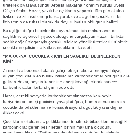
üreterek piyasaya sundu. Arbella Makarna Yönetim Kurulu Üyesi
Gülçin Arslan Hazar, yazılı bir açıklama yaparak, tüm gün okulda
fiziksel ve zihinsel enerji harcayarak eve aç gelen çocukların bir
ihtiyacının da ruhsal olarak da doyurulmaları olduğunu belirtti.
Bu açlığın doğru besinler ile doyurulması için makarnanın en
sağlıklı ve eğlenceli yiyecek olduğunu vurgulayan Hazar, 'Birlikten
sağlık doğar' sloganıyla çocuklu ailelere yönelik ürettikleri ürünlerle
çocukların gelişimine katkı sunduklarını kaydetti.
"MAKARNA, ÇOCUKLAR İÇİN EN SAĞLIKLI BESİNLERDEN
BİRİ"
Zihinsel ve bedensel olarak gelişmek için ekstra enerjiye ihtiyaç
duyan çocukların en büyük ihtiyacının karbonhidratlar olduğunu dile
getiren Hazar, beynin kendisine enerji kaynağı olarak sadece
karbonhidratları kullandığını ifade etti.
Hazar, gerekli seviyede karbonhidrat alınmazsa kan-beyin
bariyerinden enerji geçişinin yavaşladığına, bunun sonucunda da
çocuklarda odaklanma ve konsantrasyonda güçlük yaşandığına
dikkat çekti.
Çocukların okuldan aç geldiklerinde tercih edebilecekleri en sağlıklı
karbonhidrat içeren besinlerden birinin makarna olduğunu
vurgulayan Hazar, "Doğru hazırlandığında ve doğru besinlerle