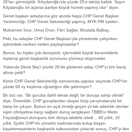
26’ları görmüştük. Kılıçdaroğlu’yla yüzde 25’e takılıp kaldık. Sayın
Kılçdaroğlu ön açarsa partiye büyük hizmet yapmış olur” diyor.
Genel başkan adaylarına göz atında hepsi CHP Genel Başkan
Yardımcılığı, CHP Genel Sekreterliği yapmış, MYK-PM üyeleri…
Muharrem İnce, Umut Oran, Fikri Sağlar, Mustafa Balbay…
Peki, bu adaylar CHP Genel Başkanı’yla yönetimde çalışırken
içlerindeki cevheri neden paylaşmadılar?
Bence, bu kişiler çok deneyimli, içlerindeki büyük kerametlerle
toplanıp genel başkanlık sorununu çözmeyi düşünseler.
Yukarıda Deniz Bey’i yüzde 26’da gösteren aday, CHP’yi kim baraj
altına çekti?
Kimin CHP Genel Sekreterliği zamanında yapılan seçimde CHP’nin
yüzde 50 oy kaybına uğradığını dile getirmiyor?
Bir söz var, “Bir guruba dahil olmak değil; bir duruşa sahip olmak”
diye. Önemlidir. CHP guruplardan oluşan hizip yarışmalarıyla bir
batıp bir çıkıyor. Bunun en açık örneği geçen yıl tek adamlık otoriter
rejim zihniyetine karşı sağlam duruş sergileyen TBBB’nı Metin
Feyzioğlunun duruşunu tüm dünya takdirle izledi… 40 yıllık, 10
yıllık, 5yıllık CHP’nin yönetim kadrolarında bulup başarı
kaydetmeyenlerin başkanlık tutkusundan çıkacak sonuç, CHP’yi ileri