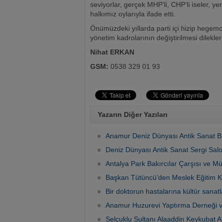
seviyorlar, gerçek MHP’li, CHP’li iseler, ye
halkımız oylarıyla ifade etti.
Önümüzdeki yıllarda parti içi hizip hegem
yönetim kadrolarının değiştirilmesi dilekl
Nihat ERKAN
GSM:
0538 329 01 93
Yazarın Diğer Yazıları
Anamur Deniz Dünyası Antik Sanat B
Deniz Dünyası Antik Sanat Sergi Sal
Antalya Park Bakırcılar Çarşısı ve Mü
Başkan Tütüncü’den Meslek Eğitim Ku
Bir doktorun hastalarına kültür sanatl
Anamur Huzurevi Yaptırma Derneği
Selçuklu Sultanı Alaaddin Keykubat 