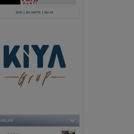
|
|
DÜN
BU HAFTA
BU AY
ZARLAR