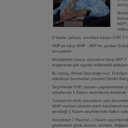
sonuçl
Muhal
Bahçe
HDP’i 
millet
O kadar çabaya, umutlara karşın CHP, 7 H
HDP’ye karşı MHP - AKP bir yandan Erdoğan
koruyabildi.
Muhalefetin tutucu siyasetine karşı AKP 7
araştırarak çok sayıda milletvekili adayları
Bu sonuç, Ahmet Davutoğlu’nun, Erdoğan’ın 
statükoyu bozmadan yöneten Devlet Bahçel
Seçimlerde CHP, ulusalcı yapılanmadan çı
adaylarıyla 1 Kasım seçimlerine katılarak 
Türkiye’nin etnik sorunlarını yeni dinamik
MHP, merkez yönetim-parti meclislerini erd
gerektiği 1 Kasım seçimlerinde halkın oylar
Gerçekten 7 Haziran, 1 Kasım seçimlerinde 
göstermesi şöyle dursun, erimesi, değişimi 