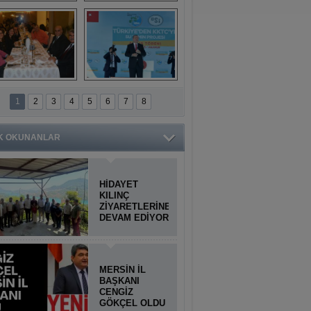
Titiopolis Antik 
Doğan Cüceloğlu, 
Kenti tanıtımı
İstanbul’da Mersinli 
hemşerileriyle 
buluştu
İstanbul'daki 
Anamur'dan 
Anamurlular 
KKTC’ye Su Temin 
1
2
3
4
5
6
7
8
Buluşması
Projesi açılışı 
yapıldı
K OKUNANLAR
HİDAYET
KILINÇ
ZİYARETLERİNE
DEVAM EDİYOR
MERSİN İL
BAŞKANI
CENGİZ
GÖKÇEL OLDU