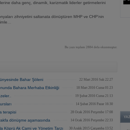
rlerine daha genç, dinamik, karizmatik liderler getirmelerini
onyaları zihniyetini saltanata dönüştüren MHP ve CHP’nin
erimle…
Bu yazı toplam 2884 defa okunmuştur.
ünyesinde Bahar Şöleni
22 Mart 2016 Salı 22:27
onunda Bahara Merhaba Etkinliği
18 Mart 2016 Cuma 01:23
zeler..
19 Şubat 2016 Cuma 21:13
rsları
14 Şubat 2016 Pazar 16:30
a terapisi
28 Ocak 2016 Perşembe 17:08
YA
 vakfa dönüşme aşamasında
14 Ocak 2016 Perşembe 22:33
Ala Köprü Ak Cami ve Yönetim Tarzı
30 Aralık 2015 Çarşamba 13:52