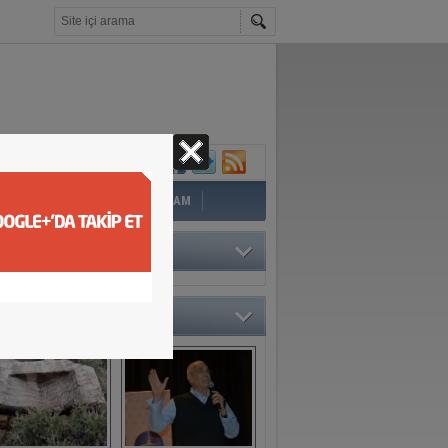
İ
EĞİTİM
YAZAR
YAŞAM
TÖRÜN SEÇTİKLERİ
O GALERİ