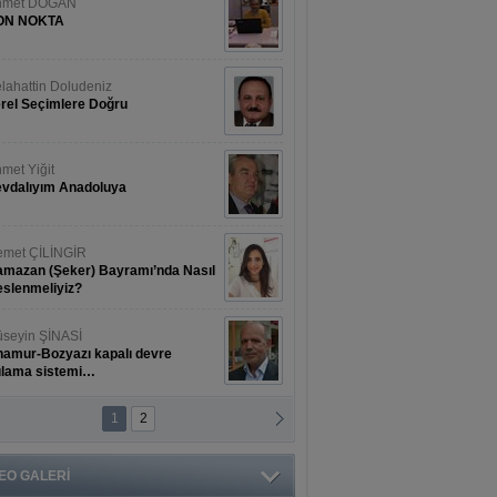
hmet DOĞAN
ON NOKTA
lahattin Doludeniz
rel Seçimlere Doğru
met Yiğit
vdalıyım Anadoluya
met ÇİLİNGİR
mazan (Şeker) Bayramı’nda Nasıl
slenmeliyiz?
seyin ŞİNASİ
amur-Bozyazı kapalı devre
ulama sistemi…
1
2
ihat ERKAN
amur Deniz Dünyası Antik Sanat
nyesinde Bahar Şöleni
EO GALERİ