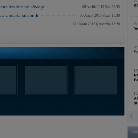
A
S
mız üzerine bir söyleşi
08 Aralık 2015 Salı 20:55
z anılarla süslendi
06 Aralık 2015 Pazar 15:38
11 Kasım 2015 Çarşamba 13:20
Se
Ye
Ah
Se
De
Ra
Be
Hü
An
s
N
An
Bü
VİD