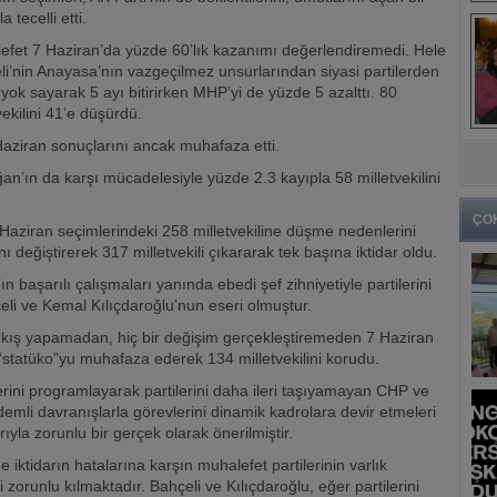
a tecelli etti.
efet 7 Haziran’da yüzde 60’lık kazanımı değerlendiremedi. Hele
li’nin Anayasa’nın vazgeçilmez unsurlarından siyasi partilerden
yok sayarak 5 ayı bitirirken MHP’yi de yüzde 5 azalttı. 80
vekilini 41’e düşürdü.
aziran sonuçlarını ancak muhafaza etti.
’ın da karşı mücadelesiyle yüzde 2.3 kayıpla 58 milletvekilini
ÇO
 Haziran seçimlerindeki 258 milletvekiline düşme nedenlerini
nı değiştirerek 317 milletvekili çıkararak tek başına iktidar oldu.
başarılı çalışmaları yanında ebedi şef zihniyetiyle partilerini
i ve Kemal Kılıçdaroğlu’nun eseri olmuştur.
kış yapamadan, hiç bir değişim gerçekleştiremeden 7 Haziran
“statüko”yu muhafaza ederek 134 milletvekilini korudu.
lerini programlayarak partilerini daha ileri taşıyamayan CHP ve
emli davranışlarla görevlerini dinamik kadrolara devir etmeleri
ıyla zorunlu bir gerçek olarak önerilmiştir.
iktidarın hatalarına karşın muhalefet partilerinin varlık
zorunlu kılmaktadır. Bahçeli ve Kılıçdaroğlu, eğer partilerini