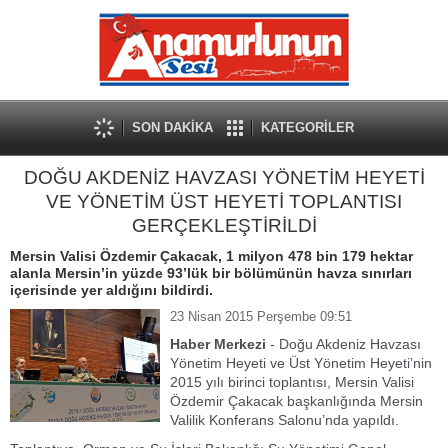
SON DAKİKA
KATEGORİLER
DOĞU AKDENİZ HAVZASI YÖNETİM HEYETİ
VE YÖNETİM ÜST HEYETİ TOPLANTISI
GERÇEKLEŞTİRİLDİ
Mersin Valisi Özdemir Çakacak, 1 milyon 478 bin 179 hektar
alanla Mersin’in yüzde 93’lük bir bölümünün havza sınırları
içerisinde yer aldığını bildirdi.
23 Nisan 2015 Perşembe 09:51
Haber Merkezi
- ​Doğu Akdeniz Havzası
Yönetim Heyeti ve Üst Yönetim Heyeti’nin
2015 yılı birinci toplantısı, Mersin Valisi
Özdemir Çakacak başkanlığında Mersin
Valilik Konferans Salonu’nda yapıldı.