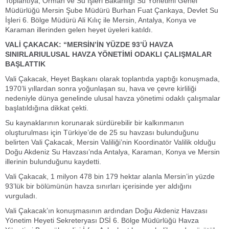
T
oplantıya, Orman ve Su İşleri Bakanlığı Su Yönetimi Genel
Müdürlüğü Mersin Şube Müdürü Burhan Fuat Çankaya, Devlet Su
İşleri 6. Bölge Müdürü Ali Kılıç ile Mersin, Antalya, Konya ve
Karaman illerinden gelen heyet üyeleri katıldı.
VALİ ÇAKACAK: “MERSİN’İN YÜZDE 93’Ü HAVZA
SINIRLARIULUSAL HAVZA YÖNETİMİ ODAKLI ÇALIŞMALAR
BAŞLATTIK
Vali Çakacak, Heyet Başkanı olarak toplantıda yaptığı konuşmada,
1970’li yıllardan sonra yoğunlaşan su, hava ve çevre kirliliği
nedeniyle dünya genelinde ulusal havza yönetimi odaklı çalışmalar
başlatıldığına dikkat çekti.
Su kaynaklarının korunarak sürdürebilir bir kalkınmanın
oluşturulması için Türkiye’de de 25 su havzası bulunduğunu
belirten Vali Çakacak, Mersin Valiliği’nin Koordinatör Valilik olduğu
Doğu Akdeniz Su Havzası’nda Antalya, Karaman, Konya ve Mersin
illerinin bulunduğunu kaydetti.
Vali Çakacak, 1 milyon 478 bin 179 hektar alanla Mersin’in yüzde
93’lük bir bölümünün havza sınırları içerisinde yer aldığını
vurguladı.
Vali Çakacak’ın konuşmasının ardından Doğu Akdeniz Havzası
Yönetim Heyeti Sekreteryası DSİ 6. Bölge Müdürlüğü Havza