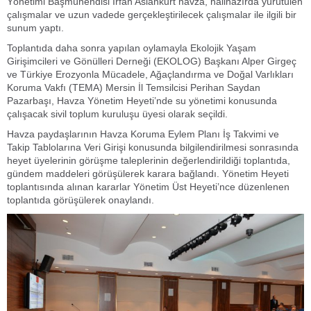
Yönetimi Başmühendisi İrfan Aslankurt havza, halihazırda yürütülen
çalışmalar ve uzun vadede gerçekleştirilecek çalışmalar ile ilgili bir
sunum yaptı.
Toplantıda daha sonra yapılan oylamayla Ekolojik Yaşam
Girişimcileri ve Gönülleri Derneği (EKOLOG) Başkanı Alper Girgeç
ve Türkiye Erozyonla Mücadele, Ağaçlandırma ve Doğal Varlıkları
Koruma Vakfı (TEMA) Mersin İl Temsilcisi Perihan Saydan
Pazarbaşı, Havza Yönetim Heyeti’nde su yönetimi konusunda
çalışacak sivil toplum kuruluşu üyesi olarak seçildi.
Havza paydaşlarının Havza Koruma Eylem Planı İş Takvimi ve
Takip Tablolarına Veri Girişi konusunda bilgilendirilmesi sonrasında
heyet üyelerinin görüşme taleplerinin değerlendirildiği toplantıda,
gündem maddeleri görüşülerek karara bağlandı. Yönetim Heyeti
toplantısında alınan kararlar Yönetim Üst Heyeti’nce düzenlenen
toplantıda görüşülerek onaylandı.