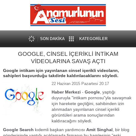
SON DAKİKA
KATEGORİLER
GOOGLE, CİNSEL İÇERİKLİ İNTİKAM
VİDEOLARINA SAVAŞ AÇTI
Google intikam için yayınlanan cinsel içerikli videoların,
sahipleri başvurduğu takdirde kaldırılacaklarını söyledi.
22 Haziran 2015 Pazartesi 20:17
Haber Merkezi
-
Google
, yaptığı
duyuruyla "intikam pornosu"yla savaşmak
için harekete geçtiğini, sahibinden izin
alınmadan yayınlanan cinsel içerikli
görüntüleri arama sonuçlarından
kaldıracağını söyledi.
Google Search
kıdemli başkan yardımcısı
Amit Singhal
, bir blog
gönderisinde yaptığı açıklamada firmanın bu hamlesinin "eski