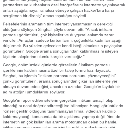
partnerlere ve kurbanların özel fotoğraflarını internette yayınlayarak
onları aşağılamaya, rahatsız etmeye çalışan hacker'lara karşı
sergilenen bir direniş" amacı taşıdığını söyledi.
Felsefelerinin aramanın tüm interneti yansıtmasının gerektiği
olduğunu söyleyen Singhal, şöyle devam etti: "Ancak intikam
pornosu görüntüleri, çok kişiseller ve duygusal anlamda zarar
vericiler. Amaçları sadece kurbanlarını, çoğunlukla kadınları aşağı
düşürmek. Bu yüzden gelecekte kendi isteği olmaksızın paylaşılan
görüntülerin Google arama sonuçlarından kaldırılmasını isteyen
kişilerin taleplerine olumlu karşılık vereceğiz."
Google, önümüzdeki günlerde görsellerin / intikam pornosu
içeriklerinin kaldırılmasına özel bir talep formu hazırlayacak.
Singhal, bu işlemin "intikam pornosu sorununu çözmeyeceğini"
çünkü görüntülerin, arama sonuçlarından çıkarılan sitelerde yer
almaya devam edeceğini, ancak en azından Google'ın faydalı bir
adım attığını umduklarını söylüyor.
Google'ın rapor edilen sitelerin gerçekten intikam amaçlı olup
olmadığını nasıl değerlendireceği ise bilinmiyor. Hangi görüntülerin
"cinsel içerikli" olduğunu tanımlamayan firma, videoları kaldırıp
kaldırmayacağı konusunda da bir açıklama yapmış değil. Yine de
internetin en çok kullanılan arama motorundan gelen bu hamle,
intikam pornosu yayıncılarının işini bir miktar zorlaştıracak gibi