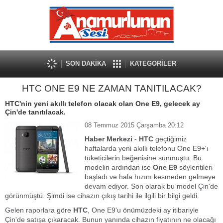
SON DAKİKA
KATEGORİLER
HTC ONE E9 NE ZAMAN TANITILACAK?
HTC'nin yeni akıllı telefon olacak olan One E9, gelecek ay
Çin'de tanıtılacak.
08 Temmuz 2015 Çarşamba 20:12
Haber Merkezi
-
HTC
geçtiğimiz
haftalarda yeni akıllı telefonu One E9+'ı
tüketicilerin beğenisine sunmuştu. Bu
modelin ardından ise
One E9
söylentileri
başladı ve hala hızını kesmeden gelmeye
devam ediyor. Son olarak bu model Çin'de
görünmüştü. Şimdi ise cihazın çıkış tarihi ile ilgili bir bilgi geldi.
Gelen raporlara göre
HTC
, One E9'u önümüzdeki ay itibariyle
Çin'de satışa çıkaracak. Bunun yanında cihazın fiyatının ne olacağı