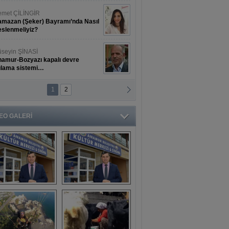
met ÇİLİNGİR
mazan (Şeker) Bayramı’nda Nasıl
slenmeliyiz?
seyin ŞİNASİ
amur-Bozyazı kapalı devre
ulama sistemi…
1
2
ihat ERKAN
amur Deniz Dünyası Antik Sanat
nyesinde Bahar Şöleni
EO GALERİ
aşkan Türe'den 
Mahsun 
ansür açıklaması
Kırmızıgül’ün 
filmine başkan 
Mehmet Türe’den 
sansür!