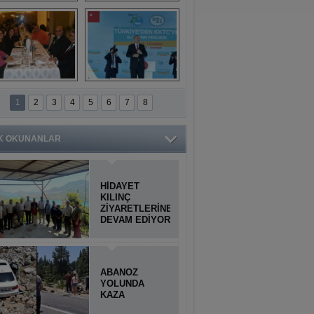
Titiopolis Antik 
Doğan Cüceloğlu, 
Kenti tanıtımı
İstanbul’da Mersinli 
hemşerileriyle 
buluştu
İstanbul'daki 
Anamur'dan 
Anamurlular 
KKTC’ye Su Temin 
1
2
3
4
5
6
7
8
Buluşması
Projesi açılışı 
yapıldı
K OKUNANLAR
HİDAYET
KILINÇ
ZİYARETLERİNE
DEVAM EDİYOR
ABANOZ
YOLUNDA
KAZA