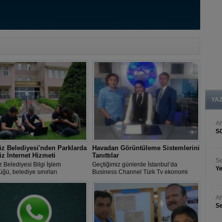
YA
A
S
z Belediyesi'nden Parklarda
Havadan Görüntüleme Sistemlerini
iz İnternet Hizmeti
Tanıttılar
Se
 Belediyesi Bilgi İşlem
Geçtiğimiz günlerde İstanbul’da
Ye
ğü, belediye sınırları
Business Channel Türk Tv ekonomi
ndeki parklarda ücretsiz kablosuz
kanalında yayınlanan Sema Baysal’ın
t hizmeti sağlamaya başladı.
sunduğu İşkolik programının
çekimlerine katılan Muhammed İbrahim
Ah
Arıkan ve Ayhan Kahvecioğlu’nun
Se
konuk olduğu program yayınlandı.