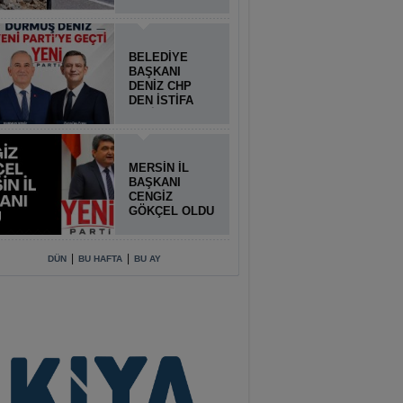
BELEDİYE
BAŞKANI
DENİZ CHP
DEN İSTİFA
ETTİ
MERSİN İL
BAŞKANI
CENGİZ
GÖKÇEL OLDU
|
|
DÜN
BU HAFTA
BU AY