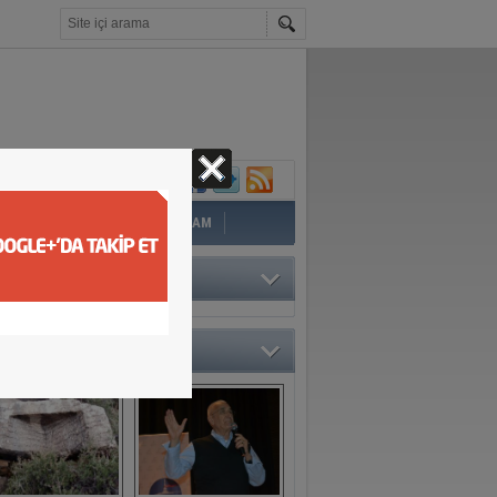
İ
EĞİTİM
YAZAR
YAŞAM
TÖRÜN SEÇTİKLERİ
O GALERİ