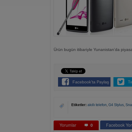
Ürün bugün itibariyle Yunanistan’da piyasay
Facebook'ta Paylaş
T
Etiketler:
akıllı telefon
,
G4 Stylus
,
Sna
Yorumlar
0
Facebook Yor