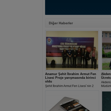
Diğer Haberler
Anamur Şehit İbrahim Armut Fen
Akdeni
Lisesi Proje yarışmasında birinci
Ücrets
oldu
Akdeniz
Şehit İbrahim Armut Fen Lisesi´nin 2
Müdürlü
proje ile katıldığı TÜBİTAK Adana Bölge
içerisi
Sergisinde Matematik projesi Bölge 1.si
interne
olarak 08-12 Mayıs tarihlerinde Ankara
´da düzenlenecek olan Türkiye
Finalistleri yarışmasına katılma hakkı
elde etti.