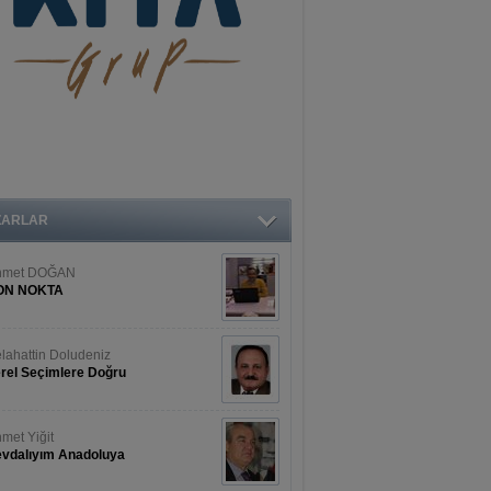
ZARLAR
hmet DOĞAN
ON NOKTA
lahattin Doludeniz
rel Seçimlere Doğru
met Yiğit
vdalıyım Anadoluya