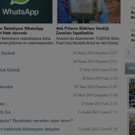
De
Ra
Be
r Belediyesi WhatsApp
Atık Pillerin Bitkilere Verdiği
Hü
t Hattı devrede
Zararları İspatladılar
An
 Belediyesi vatandaşlara daha
Anamur’da düzenlenen TÜBİTAK Bilim
s
izmet götürme ve vatandaşlardan
Fuarı’nda Mustafa Bulut ve Veli Güneş
alepleri daha etkin
adlı öğrenciler, atık pillerin çevreye
endirmeye yönelik
verdiği zararları yaptıkları deneyle
 Süsledi
16 Mayıs 2016 Pazartesi 23:57
N
eştirdiği çalışmalarına bir
ispatladılar.
An
i daha ekledi.
04 Nisan 2016 Pazartesi 23:31
Bü
VİD
luk Getirdi
25 Mart 2016 Cuma 23:19
08 Mart 2016 Salı 12:16
Monitör
07 Mart 2016 Pazartesi 11:47
02 Mart 2016 Çarşamba 17:18
ar...
23 Şubat 2016 Salı 21:35
B
 LG G4
25 Aralık 2015 Cuma 17:15
s
yapılır? Buzdolabı nereden satın alınır?
25 Aralık 2015 Cuma 16:03
t hakkında bilinmeyen detaylar
25 Aralık 2015 Cuma 01:20