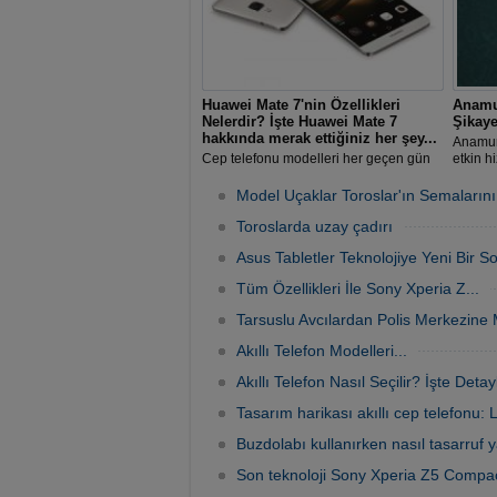
Huawei Mate 7'nin Özellikleri
Anamu
Nelerdir? İşte Huawei Mate 7
Şikaye
hakkında merak ettiğiniz her şey...
Anamur
Cep telefonu modelleri her geçen gün
etkin h
değişmektedir. Her yaştan kişi kendi
gelen t
ihtiyaçlarına uygun cep telefonu
değerl
Model Uçaklar Toroslar'ın Semalarını
modellerini tercih etmektedir.
gerçekl
Toroslarda uzay çadırı
yenisin
Asus Tabletler Teknolojiye Yeni Bir So
Tüm Özellikleri İle Sony Xperia Z...
Tarsuslu Avcılardan Polis Merkezine 
Akıllı Telefon Modelleri...
Akıllı Telefon Nasıl Seçilir? İşte Detayl
Tasarım harikası akıllı cep telefonu:
Buzdolabı kullanırken nasıl tasarruf 
Son teknoloji Sony Xperia Z5 Compac