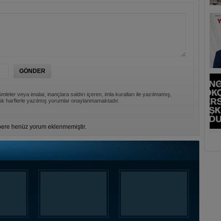
mleler veya imalar, inançlara saldırı içeren, imla kuralları ile yazılmamış,
k harflerle yazılmış yorumlar onaylanmamaktadır.
ere henüz yorum eklenmemiştir.