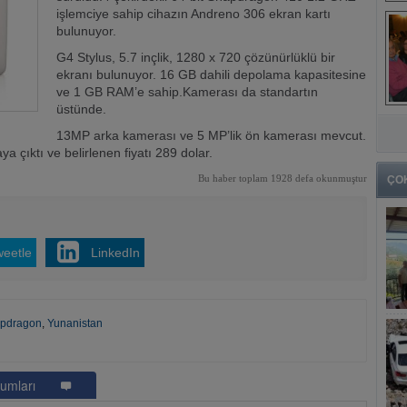
işlemciye sahip cihazın Andreno 306 ekran kartı
bulunuyor.
G4 Stylus, 5.7 inçlik, 1280 x 720 çözünürlüklü bir
ekranı bulunuyor. 16 GB dahili depolama kapasitesine
ve 1 GB RAM’e sahip.Kamerası da standartın
üstünde.
13MP arka kamerası ve 5 MP’lik ön kamerası mevcut.
a çıktı ve belirlenen fiyatı 289 dolar.
Bu haber toplam 1928 defa okunmuştur
ÇO
weetle
LinkedIn
pdragon
,
Yunanistan
umları