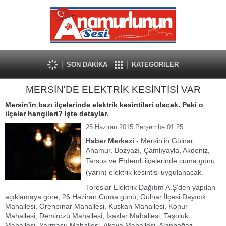
SON DAKİKA
KATEGORİLER
MERSİN'DE ELEKTRİK KESİNTİSİ VAR
Mersin'in bazı ilçelerinde elektrik kesintileri olacak. Peki o
ilçeler hangileri? İşte detaylar.
25 Haziran 2015 Perşembe 01:25
Haber Merkezi
- Mersin'in Gülnar,
Anamur, Bozyazı, Çamlıyayla, Akdeniz,
Tarsus
ve
Erdemli
ilçelerinde cuma günü
(yarın) elektrik kesintisi uygulanacak.
Toroslar Elektrik Dağıtım A.Ş'den yapılan
açıklamaya göre, 26 Haziran Cuma günü, Gülnar İlçesi Dayıcık
Mahallesi, Örenpınar Mahallesi, Kuskan Mahallesi, Konur
Mahallesi, Demirözü Mahallesi, İsaklar Mahallesi, Taşoluk
Mahallesi, Yarmasu Mahallesi, Akova Mahallesi, Alanboğaz