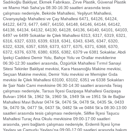
Sadıkoğlu Bakliyat, Ekmek Fabrikası, Zirve Plastik, Güvenal Plastik
ve Mamo Halı Saha'ya 08:30-16:30 saatleri arasında tesis
çalışması nedeniyle, Bekirde Mahallesi, Yeşilyurt Mahallesi,
Civanyaylağı Mahallesi ve Çay Mahallesi 6471, 64126, 64124,
64122, 6473, 6477, 6467, 64150, 64148, 64146, 64144, 64142,
64138, 64134, 64132, 64130, 64128, 64136, 64140, 64101, 64103,
6497 ve 6499 Sokaklar ile Çilek Mahallesi 6313, 6317, 6319, 6321,
6316, 6327, 6333, 6339, 6318, 6341, 6343, 6345, 6347, 6320,
6322, 6326, 6357, 6359, 6373, 6377, 6375, 6371, 6368, 6370,
6372, 6376, 6378, 6380, 6355, 6382, 6379 ve 6381 Sokaklar, Abdi
İpekçi Caddesi Demir Yolu, Bahçe Yolu ve Orallar mevkilerine
06:30-12:30 saatleri arasında, Özgürlük Mahallesi Tırmıl Sanayi
Sitesi Tekinler Bakliyat mevkisi, Kara Hasanoğlu Makine mevkisi,
Seçsan Makine mevkisi, Demir Yolu mevkisi ve Memişler Gıda
mevkisi ile Çilek Mahallesi 63100, 63102, 6351 ve 6338 Sokakları
ile Şair Nabi Cami mevkisine 06:30-14:30 saatleri arasında Teiaş
çalışması nedeniyle, Tarsus İlçesi Gazipaşa Mahallesi Gazipaşa
Bulvarı 1964 Sk, 1962 Sk, 1960 Sk, 1949 Sk ve 1951 Sk ile Bağlar
Mahallesi Mavi Bulvar 0474 Sk, 0476 Sk, 0478 Sk, 0435 Sk, 0433
Sk, 0470 Sk, 0477 Sk, 0437 Sk, 0482 Sk ve 0484 Sk'a 08:30-13:00
saatleri arasında tesis çalışması nedeniyle, Silifke İlçesi Taşucu
Mahallesi Turaç Ana Okulu mevkisine 09:00-17:00 saatleri
arasında, yeni bağlantı çalışması nedeniyle, Erdemli İlçesi İçme
Yaylası ve Çamurlu Yaylası'na 09:00-17:00 saatleri arasında bakım