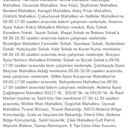
Mahallesi, Gezende Mahallesi, Ilısu Köyü, Şeyhömer Mahallesi,
Bereket Mahallesi, Karagöl Mahallesi, Ardıç Pınar Mahallesi,
Göktürk Mahallesi, Çukurkonak Mahallesi ve Halifeler Mahallesi'ne
09:00-17:00 saatleri arasında bakım çalışması nedeniyle, Anamur
İlçesi Yukarı Kükür Mahallesi Merkez mevkisi, Bulu Sokak,
Karadere Sokak, Sazak Sokak, Maşat Sokak ve Bakara Sokak'a
08:30-16:30 saatleri arasında bakım çalışması nedeniyle,
Bozdoğan Mahallesi Cennetler Sokak, Sazobası Sokak, Dedeoktan
Sokak, Hukukçular Sokak, Kale Sokak ve Kuran Kursu mevkisine
08:30-16:30 saatleri arasında tesis çalışması nedeniyle, Bozyazı
İlçesi Narince Mahallesi Kötekler Sokak ve Bucak Sokak'a 09:00-
17:00 saatleri arasında tesis çalışması nedeniyle, Çamlıyayla İlçesi
Belçınar Mahallesi Atdağ mevkisine 09:00-16:00 saatleri arasında
tesis çalışması nedeniyle, Silifke İlçesi Kocapınar Mahallesi'ne
09:00-17:00 saatleri arasında, Bahçederesi Mahallesi'ne 09:00-
17:00 saatleri arasında bakım çalışması nedeniyle, Akdeniz İlçesi
Çağdaşkent Mahallesi 93127 Sk., 93130 Sk. ve 93135 Sk. ile Rauf
Market mevkisi ve Sahil Köy Site mevkisine 07:30-11:30 saatleri
arasında, Müfide İlhan Mahallesi, Özgürlük Mahallesi, Üçocak
Mahallesi Ticaret Borsası, Ticaret Bakanlığı, NATO Akdeniz Bölge
Komutanlığı, Gıda ve Hayvancılık Bakanlığı, Petrol Ofisi, Akdeniz
Bölge Komutanlığı, Sahil Güvenlik, Çilek Mahallesi Gulf Petrol,
Akyürek Makine, Güney Alüminyum, E Tipi Ceza İnfaz Kurumu,