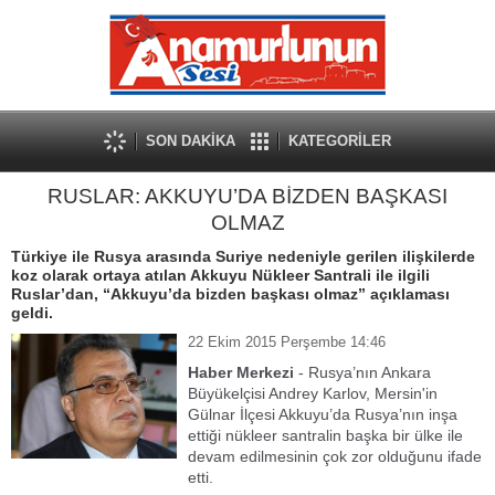
SON DAKİKA
KATEGORİLER
RUSLAR: AKKUYU’DA BİZDEN BAŞKASI
OLMAZ
Türkiye ile Rusya arasında Suriye nedeniyle gerilen ilişkilerde
koz olarak ortaya atılan Akkuyu Nükleer Santrali ile ilgili
Ruslar’dan, “Akkuyu’da bizden başkası olmaz” açıklaması
geldi.
22 Ekim 2015 Perşembe 14:46
Haber Merkezi
-
Rusya’nın Ankara
Büyükelçisi Andrey Karlov, Mersin'in
Gülnar İlçesi Akkuyu’da Rusya’nın inşa
ettiği nükleer santralin başka bir ülke ile
devam edilmesinin çok zor olduğunu ifade
etti.