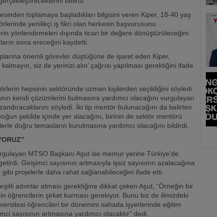
çekleştireceklerini belirtti.
resinden toplamaya başladıkları bilgisini veren Kiper, 18-40 yaş
örlerinde yenilikçi iş fikri olan herkesin başvurusunu
lerin yönlendirmeleri dışında ticari bir değere dönüştürüleceğini
uların sona ereceğini kaydetti.
arına önemli görevler düştüğüne de işaret eden Kiper,
almayın, siz de yerinizi alın’ çağrısı yapılması gerektiğini ifade
rlerin hepsinin sektöründe uzman kişilerden seçildiğini söyledi.
irmanın kendi çözümlerini bulmasına yardımcı olacağını vurgulayan
kazandıracaklarını söyledi. İki tip mentör bulunacağını da belirten
 yoğun şekilde içinde yer alacağını, birinin de sektör mentörü
şilerle doğru temasların kurulmasına yardımcı olacağını bildirdi.
İYORUZ”
vurgulayan MTSO Başkanı Aşut ise memur yerine Türkiye’de
 getirdi. Girişimci sayısının artmasıyla işsiz sayısının azalacağına
ibi projelerle daha rahat sağlanabileceğini ifade etti.
eşitli adımlar atması gerektiğine dikkat çeken Aşut, “Örneğin bir
 öğrencilerin şirket kurması gerekiyor. Bunu biz de ilimizdeki
versitesi öğrencileri bir dönemini sahada işyerlerinde eğitim
işimci sayısının artmasına yardımcı olacaktır” dedi.