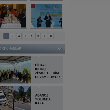
Titiopolis Antik 
Doğan Cüceloğlu, 
Kenti tanıtımı
İstanbul’da Mersinli 
hemşerileriyle 
buluştu
İstanbul'daki 
Anamur'dan 
Anamurlular 
KKTC’ye Su Temin 
1
2
3
4
5
6
7
8
Buluşması
Projesi açılışı 
yapıldı
K OKUNANLAR
HİDAYET
KILINÇ
ZİYARETLERİNE
DEVAM EDİYOR
ABANOZ
YOLUNDA
KAZA