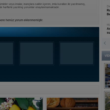
mleler veya imalar, inançlara saldırı içeren, imla kuralları ile yazılmamış,
De
k harflerle yazılmış yorumlar onaylanmamaktadır.
Ra
Be
ere henüz yorum eklenmemiştir.
Hü
An
s
N
An
Bü
VİD
B
s