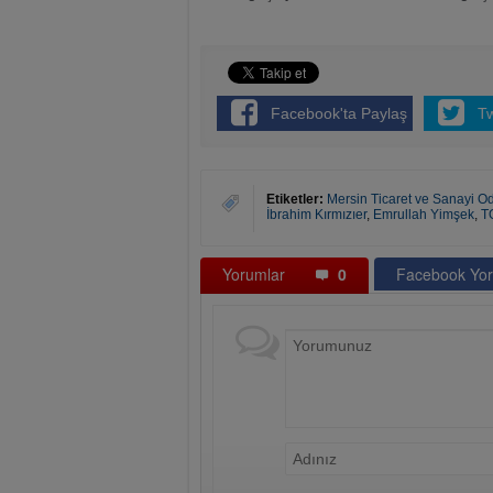
Facebook'ta Paylaş
T
Etiketler:
Mersin Ticaret ve Sanayi O
İbrahim Kırmızıer
,
Emrullah Yimşek
,
T
Yorumlar
0
Facebook Yor