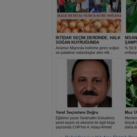
İKTİDAR SEÇİM DERDİNDE, HALK
NİSAN
SOĞAN KUYRUĞUNDA
ŞAMP
Anamur Migrosta indirime giren soğan
% 50,9
ve patatese vatandaşlar akın etti...
enflasy
gerçek
ayında
50,91’l
olurken
yüzde 4
Yerel Seçimlere Doğru
Muz Üre
Eğitimci yazar Selahattin Doludeniz
Mevlan
yerel seçim ve ekonimi ile ilgili köşe
birçok 
yazısında CHP'nin A. Adayı Ahmet
daha da
Doğan'a övgüde bulundu.
yanıyor