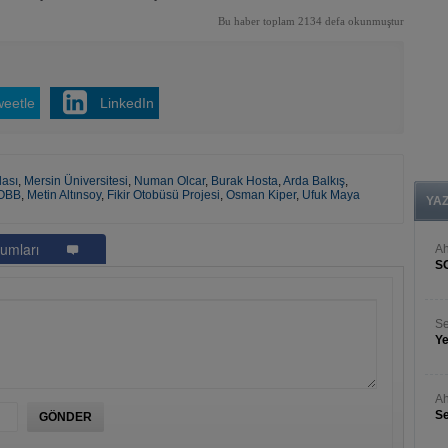
Bu haber toplam 2134 defa okunmuştur
weetle
LinkedIn
dası
,
Mersin Üniversitesi
,
Numan Olcar
,
Burak Hosta
,
Arda Balkış
,
OBB
,
Metin Altınsoy
,
Fikir Otobüsü Projesi
,
Osman Kiper
,
Ufuk Maya
YA
umları
A
S
Se
Ye
Ah
Se