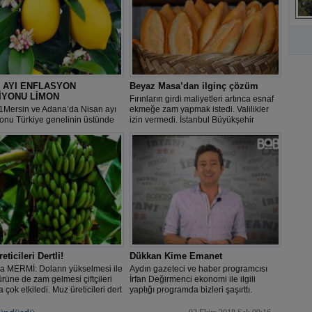
A
 AYI ENFLASYON
Beyaz Masa’dan ilginç çözüm
İYONU LİMON
Fırınların girdi maliyetleri artınca esnaf
1Mersin ve Adana’da Nisan ayı
ekmeğe zam yapmak istedi. Valilikler
onu Türkiye genelinin üstünde
izin vermedi. İstanbul Büyükşehir
leşerek yüzde 21,52 oldu. Nisan
Belediyesi ise fiyatı 1.5 TL olan ekmeğin
 Mersin ve Adana’da yüzde
görüldüğü yerde dijital bir harita
ik artışla limon zam şampiyonu
üzerinden vatandaşın konumu
, fiyatı en fazla düşen ürün ise
işaretlemesini istedi.
9,45 ile patlıcan oldu.
ticileri Dertli!
Dükkan Kime Emanet
a MERMİ: Doların yükselmesi ile
Aydın gazeteci ve haber programcısı
ürüne de zam gelmesi çiftçileri
İrfan Değirmenci ekonomi ile ilgili
 çok etkiledi. Muz üreticileri dert
yaptığı programda bizleri şaşırttı.
.
McKinsey şirketini anlattı.