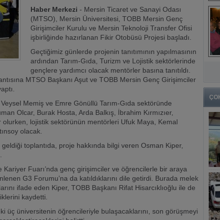
Haber Merkezi
- Mersin Ticaret ve Sanayi Odası
(MTSO), Mersin Üniversitesi, TOBB Mersin Genç
Girişimciler Kurulu ve Mersin Teknoloji Transfer Ofisi
işbirliğinde hazırlanan Fikir Otobüsü Projesi başladı.
Geçtiğimiz günlerde projenin tanıtımının yapılmasının
ardından Tarım-Gıda, Turizm ve Lojistik sektörlerinde
gençlere yardımcı olacak mentörler basına tanıtıldı.
lantısına MTSO Başkanı Aşut ve TOBB Mersin Genç Girişimciler
aptı.
ÇO
 Veysel Memiş ve Emre Gönüllü Tarım-Gıda sektöründe
an Olcar, Burak Hosta, Arda Balkış, İbrahim Kırmızıer,
olurken, lojistik sektörünün mentörleri Ufuk Maya, Kemal
tınsoy olacak.
geldiği toplantıda, proje hakkında bilgi veren Osman Kiper,
.
Kariyer Fuarı’nda genç girişimciler ve öğrencilerle bir araya
zenlenen G3 Forumu’na da katıldıklarını dile getirdi. Burada melek
klarını ifade eden Kiper, TOBB Başkanı Rifat Hisarcıklıoğlu ile de
klerini kaydetti.
 üç üniversitenin öğrencileriyle bulaşacaklarını, son görüşmeyi