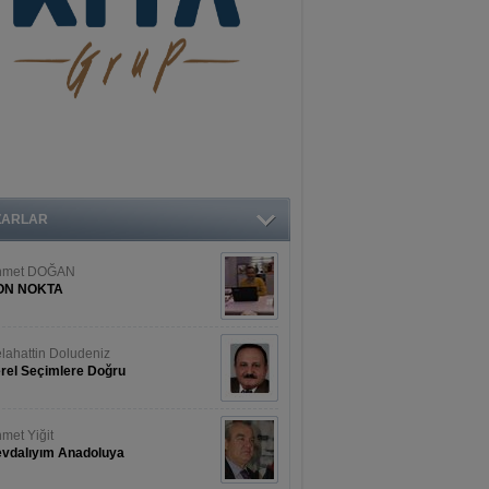
ZARLAR
hmet DOĞAN
ON NOKTA
lahattin Doludeniz
rel Seçimlere Doğru
met Yiğit
vdalıyım Anadoluya