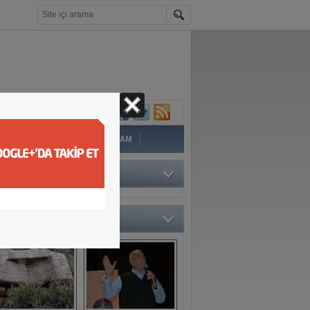
İ
EĞİTİM
YAZAR
YAŞAM
TÖRÜN SEÇTİKLERİ
O GALERİ