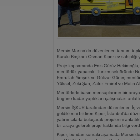
Mersin Marina’da düzenlenen tanıtım top
Kurulu Başkanı Osman Kiper ev sahipliği y
Proje kapsamında Enis Gürüz Hekimoğlu,
mentörlük yapacak. Turizm sektöründe Num
Emrullah Yimşek ve Gülizar Güneş mentör 
Yüksel, Zeki Şan, Zafer Emirel ve Metin Al
Mentörlerle basın mensuplarının bir araya 
bugüne kadar yaptıkları çalışmaları anlattı
Mersin İŞKUR tarafından düzenlenen İş ve 
geldiklerini bildiren Kiper, İstanbul’da dü
yatırımcılarla buluşarak projelerini anlattı
bir araya gelerek proje hakkında bilgi verdi
Kiper, bundan sonraki aşamada Mersin’deki