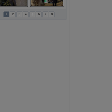
namur'da yamaç 
Toros Dağları'nda 
paraşütüne ilgi 
Hatice Gelin 
1
2
3
4
5
6
7
8
artıyor
belgeseli