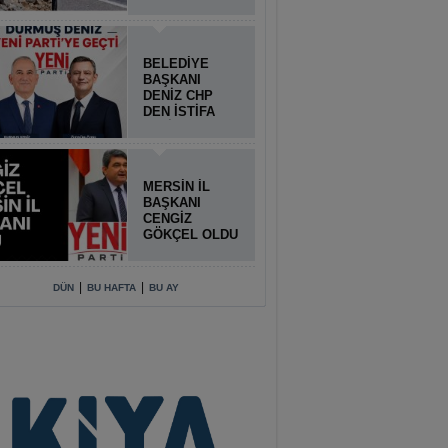
BELEDİYE
BAŞKANI
DENİZ CHP
DEN İSTİFA
ETTİ
MERSİN İL
BAŞKANI
CENGİZ
GÖKÇEL OLDU
|
|
DÜN
BU HAFTA
BU AY