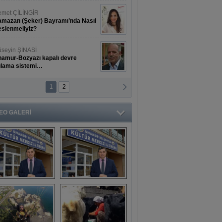
met ÇİLİNGİR
mazan (Şeker) Bayramı’nda Nasıl
slenmeliyiz?
seyin ŞİNASİ
amur-Bozyazı kapalı devre
ulama sistemi…
1
2
ihat ERKAN
amur Deniz Dünyası Antik Sanat
nyesinde Bahar Şöleni
EO GALERİ
aşkan Türe'den 
Mahsun 
ansür açıklaması
Kırmızıgül’ün 
filmine başkan 
Mehmet Türe’den 
sansür!