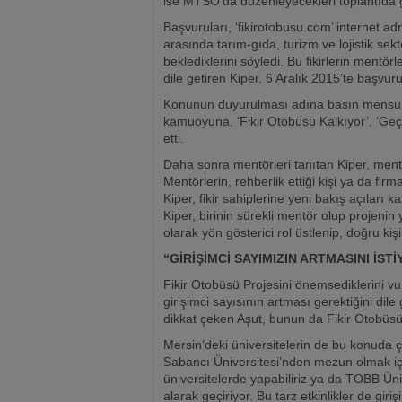
ise MTSO’da düzenleyecekleri toplantıda ger
Başvuruları, ‘fikirotobusu.com’ internet ad
arasında tarım-gıda, turizm ve lojistik sekt
beklediklerini söyledi. Bu fikirlerin mentör
dile getiren Kiper, 6 Aralık 2015’te başvur
Konunun duyurulması adına basın mensupl
kamuoyuna, ‘Fikir Otobüsü Kalkıyor’, ‘Geç k
etti.
Daha sonra mentörleri tanıtan Kiper, mentö
Mentörlerin, rehberlik ettiği kişi ya da f
Kiper, fikir sahiplerine yeni bakış açıları 
Kiper, birinin sürekli mentör olup projenin
olarak yön gösterici rol üstlenip, doğru ki
“GİRİŞİMCİ SAYIMIZIN ARTMASINI İST
Fikir Otobüsü Projesini önemsediklerini 
girişimci sayısının artması gerektiğini dile
dikkat çeken Aşut, bunun da Fikir Otobüsü g
Mersin’deki üniversitelerin de bu konuda ç
Sabancı Üniversitesi’nden mezun olmak için
üniversitelerde yapabiliriz ya da TOBB Üni
alarak geçiriyor. Bu tarz etkinlikler de gir