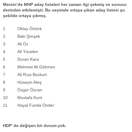
Mersin’de MHP aday listeleri her zaman ilgi çekmiş ve sonucu
derinden etkilemişti. Bu seçimde ortaya çıkan aday listesi şu
şekilde ortaya çıkmış.
1
Oktay Öztürk
2
Baki Şimşek
3
Ali Öz
4
Ali Yücelen
5
Duran Kara
6
Mehmet Ali Gökmen
7
Ali Rıza Bozkurt
8
Hüseyin Ateş
9
Özgür Özcan
10
Mustafa Kunt
11
Hayal Funda Önder
HDP’ de değişen bir durum yok.