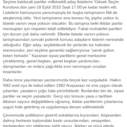
Seçime katılacak partiler milletvekili aday listelerini Yüksek Seçim
Kuruluna dün yani 18 Eylül 2015 Saat 17.00’ye kadar teslim etti.
Listelerin kamuoyuna yansımasıyla bir başka tartışmanın fitili de
ateşlenmiş oldu. Yeni tartışmanın ana teması hiç şüphe yoktur ki,
listede varsın veya yoksun olacaktır. Bu tartışma belki iktidar partisi
mensupları için nispeten telafi edilebiliyor. Fakat muhalefet partileri
için durum çok daha vahimdir. Elbette listede varsın-yoksun
tartışmasından sonraki polemik konusu adayların listenin neresinde
olduğudur. Eğer aday, seçilebilecek bir yerlerde ise halinden
memnundur, yeri seçilme garantisi sağlamıyorsa “yandı gülüm
keten helvadır.” Kazanan siyasi partilerin genel merkezine
çöreklenmiş, genel başkan, genel başkan yardımcıları,
danışmanları ve onlara yağcılıkta sınır tanımayan sıradan
insanlardır.
Daha önce yayınlanan yazılarımızda birçok kez vurguladık. Halkın
%92 evet oyu ile kabul edilen 1982 Anayasası ve ona uygun olarak
çıkarılan, yasaların çoğu hala yürürlüktedir. Bunlardan biri de, siyasi
partiler ve seçim yasalardır. Gerçi söz konusu yasa o tarihten
itibaren sayısız değişikliklere uğramış, iktidar partilerinin çıkarlarına
uygun hale getirilmiş ve uygulamaya devam edilmektedir.
Çevremizde politikanın gizemli sokaklarına kıyısından, köşesinden
dalmış herkesin toplumdaki baskı unsurlarından, vesayetten,
darbelerden söz ettiklerine şahit oluruz. İktidarı ve gücü elinde