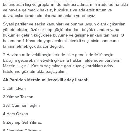
bulunduran kişi ve grupların, demokrasi adına, milli irade adına akla
ve hayale gelmedik haksız, hukuksuz ve adaletsiz tutum ve
davranışlar içinde olmalarına bir anlam veremeyiz.
Siyasi partiler ve seçim kanunları ve bunma uygun olarak çıkarılan
yönetmelikler, tüzükler hep güçlü olandan, büyük olandan yana
hükümler getirir, küçüklere büyüme ve gelişme imkânı tanımaz. O
bakımdan 1 Kasımda yapılacak milletvekili seçiminin sonucunu
tahmin etmek çok da zor değildir.
7 Haziran milletvekili seçimlerinde ülke genelinde %10 seçim
barajını geçerek milletvekili çıkarma hakkını elde eden partilerin,
Mersin ili için 1 Kasım seçiminde görücüye çıkardıkları aday
listelerine göz atmakta başlayalım.
Ak Partiden Mersin milletvekili aday listesi:
1 Lütfi Elvan
2 Yılmaz Tezcan
3 Ali Cumhur Taşkın
4 Hacı Özkan
5 Zeynep Gül Yılmaz
6 Alparslan Gürgenç