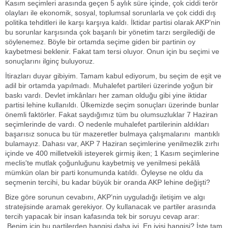
Kasım seçimleri arasında geçen 5 aylık süre içinde, çok ciddi terör
olayları ile ekonomik, sosyal, toplumsal sorunlarla ve çok ciddi dış
politika tehditleri ile karşı karşıya kaldı. İktidar partisi olarak AKP’nin
bu sorunlar karşısında çok başarılı bir yönetim tarzı sergilediği de
söylenemez. Böyle bir ortamda seçime giden bir partinin oy
kaybetmesi beklenir. Fakat tam tersi oluyor. Onun için bu seçimi ve
sonuçlarını ilginç buluyoruz.
İtirazları duyar gibiyim. Tamam kabul ediyorum, bu seçim de eşit ve
adil bir ortamda yapılmadı. Muhalefet partileri üzerinde yoğun bir
baskı vardı. Devlet imkânları her zaman olduğu gibi yine iktidar
partisi lehine kullanıldı. Ülkemizde seçim sonuçları üzerinde bunlar
önemli faktörler. Fakat saydığımız tüm bu olumsuzluklar 7 Haziran
seçimlerinde de vardı. O nedenle muhalefet partilerinin aldıkları
başarısız sonuca bu tür mazeretler bulmaya çalışmalarını mantıklı
bulamayız. Dahası var, AKP 7 Haziran seçimlerine yenilmezlik zırhı
içinde ve 400 milletvekili isteyerek girmiş iken; 1 Kasım seçimlerine
meclis'te mutlak çoğunluğunu kaybetmiş ve yenilmesi pekâlâ
mümkün olan bir parti konumunda katıldı. Öyleyse ne oldu da
seçmenin tercihi, bu kadar büyük bir oranda AKP lehine değişti?
Bize göre sorunun cevabını, AKP’nin uyguladığı iletişim ve algı
stratejisinde aramak gerekiyor. Oy kullanacak ve partiler arasında
tercih yapacak bir insan kafasında tek bir soruyu cevap arar:
Benim için bu partilerden hangisi daha iyi. En iyisi hangisi? İşte tam