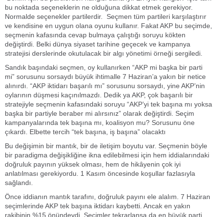
bu noktada seçeneklerin ne olduğuna dikkat etmek gerekiyor.
Normalde seçenekler partilerdir. Seçmen tüm partileri karşılaştırır
ve kendisine en uygun olana oyunu kullanır. Fakat AKP bu seçimde,
seçmenin kafasında cevap bulmaya çalıştığı soruyu kökten
değiştirdi. Belki dünya siyaset tarihine geçecek ve kampanya
stratejisi derslerinde okutulacak bir algı yönetimi örneği sergiledi.
Sandık başındaki seçmen, oy kullanırken “AKP mi başka bir parti
mi” sorusunu sorsaydı büyük ihtimalle 7 Haziran’a yakın bir netice
alınırdı. “AKP iktidarı başarılı mı” sorusunu sorsaydı, yine AKP’nin
oylarının düşmesi kaçınılmazdı. Dedik ya AKP, çok başarılı bir
stratejiyle seçmenin kafasındaki soruyu “AKP’yi tek başına mı yoksa
başka bir partiyle beraber mi alırsınız” olarak değiştirdi. Seçim
kampanyalarında tek başına mı, koalisyon mu? Sorusunu öne
çıkardı. Elbette tercih “tek başına, iş başına” olacaktı
Bu değişimin bir mantık, bir de iletişim boyutu var. Seçmenin böyle
bir paradigma değişikliğine ikna edilebilmesi için hem iddialarındaki
doğruluk payının yüksek olması, hem de hikâyenin çok iyi
anlatılması gerekiyordu. 1 Kasım öncesinde koşullar fazlasıyla
sağlandı.
Önce iddianın mantık tarafını, doğruluk payını ele alalım. 7 Haziran
seçimlerinde AKP tek başına iktidarı kaybetti. Ancak en yakın
rakibinin %15 önündeydi. Seçimler tekrarlansa da en büyük parti