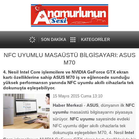
SON DAKİKA
KATEGORİLER
NFC UYUMLU MASAÜSTÜ BİLGİSAYARI: ASUS
M70
4. Nesil Intel Core işlemcilere ve NVIDIA GeForce GTX ekran
kartı özelliklerine sahip ASUS M70 iş ve eğlencede sunduğu
yüksek performansın yanında NFC uyumlu akıllı cihazlarla tek
dokunuşta eşleşebiliyor.
15 Mayıs 2015 Cuma 13:10
Haber Merkezi
-
ASUS
, dünyanın ilk
NFC
uyumlu
masaüstü bilgisayarını piyasaya
sürüyor.
NFC uyumu
sayesinde evdeki
NFC uyumlu diğer akıllı cihazlarla tek
dokunuşta eşleşebilen M70, 4. Nesil
Intel