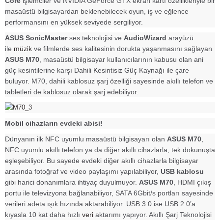
Core
işlemciler ve NVIDIA GeForce GTX ekran kartı özellikleriyle bir
masaüstü bilgisayardan beklenebilecek oyun, iş ve eğlence
performansını en yüksek seviyede sergiliyor.
ASUS SonicMaster
ses teknolojisi ve
AudioWizard
arayüzü
ile
müzik
ve filmlerde ses kalitesinin dorukta yaşanmasını sağlayan
ASUS M70
, masaüstü bilgisayar kullanıcılarının kabusu olan ani
güç kesintilerine karşı Dahili Kesintisiz Güç Kaynağı ile çare
buluyor. M70, dahili kablosuz şarj özelliği sayesinde akıllı telefon ve
tabletleri de kablosuz olarak şarj edebiliyor.
Mobil cihazların evdeki abisi!
Dünyanın ilk NFC uyumlu masaüstü bilgisayarı olan
ASUS M70
,
NFC uyumlu akıllı telefon ya da diğer akıllı cihazlarla, tek dokunuşta
eşleşebiliyor. Bu sayede evdeki diğer akıllı cihazlarla bilgisayar
arasında fotoğraf ve video paylaşımı yapılabiliyor,
USB kablosu
gibi harici donanımlara ihtiyaç duyulmuyor.
ASUS M70
, HDMI çıkış
portu ile televizyona bağlanabiliyor, SATA 6Gbit/s portları sayesinde
verileri adeta ışık hızında aktarabiliyor. USB 3.0 ise USB 2.0’a
kıyasla 10 kat daha hızlı
veri
aktarımı yapıyor. Akıllı Şarj Teknolojisi