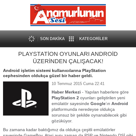
SON DAKİKA
KATEGORİLER
PLAYSTATİON OYUNLARI ANDROİD
ÜZERİNDEN ÇALIŞACAK!
Android işletim sistemi kullanıcılarına PlayStation
cephesinden oldukça güzel bir haber geldi.
10 Temmuz 2015 Cuma 22:41
Haber Merkezi
- Yapılan haberlere göre
PlayStation 2
oyunları geliştirilen yeni
emülatör sayesinde
Google
’ın
Android
platformunda neredeyse oldukça
sorunsuz bir şekilde oynanabilecek gibi
gözüküyor.
Bu zamana kadar baktığımız da oldukça çeşitli emülatörler
sayesinde GameBoy, Atari aynı zaman da PSP ve Nintendo DSİ gibi