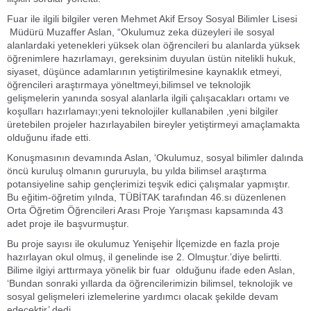
Fuar ile ilgili bilgiler veren Mehmet Akif Ersoy Sosyal Bilimler Lisesi
Müdürü Muzaffer Aslan, “Okulumuz zeka düzeyleri ile sosyal
alanlardaki yetenekleri yüksek olan öğrencileri bu alanlarda yüksek
öğrenimlere hazırlamayı, gereksinim duyulan üstün nitelikli hukuk,
siyaset, düşünce adamlarının yetiştirilmesine kaynaklık etmeyi,
öğrencileri araştırmaya yöneltmeyi,bilimsel ve teknolojik
gelişmelerin yanında sosyal alanlarla ilgili çalışacakları ortamı ve
koşulları hazırlamayı;yeni teknolojiler kullanabilen ,yeni bilgiler
üretebilen projeler hazırlayabilen bireyler yetiştirmeyi amaçlamakta
olduğunu ifade etti.
Konuşmasının devamında Aslan, ‘Okulumuz, sosyal bilimler dalında
öncü kuruluş olmanın gururuyla, bu yılda bilimsel araştırma
potansiyeline sahip gençlerimizi teşvik edici çalışmalar yapmıştır.
Bu eğitim-öğretim yılnda, TÜBİTAK tarafından 46.sı düzenlenen
Orta Öğretim Öğrencileri Arası Proje Yarışması kapsamında 43
adet proje ile başvurmuştur.
Bu proje sayısı ile okulumuz Yenişehir İlçemizde en fazla proje
hazırlayan okul olmuş, il genelinde ise 2. Olmuştur.’diye belirtti.
Bilime ilgiyi arttırmaya yönelik bir fuar olduğunu ifade eden Aslan,
‘Bundan sonraki yıllarda da öğrencilerimizin bilimsel, teknolojik ve
sosyal gelişmeleri izlemelerine yardımcı olacak şekilde devam
edecektir’ dedi.