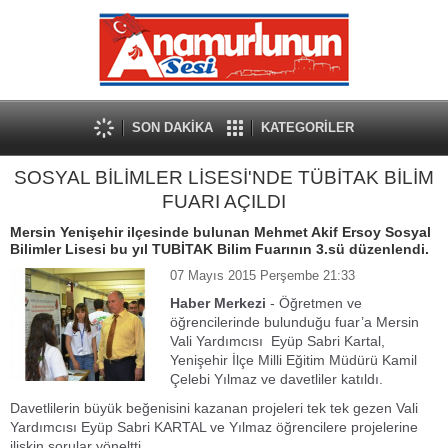
SON DAKİKA
KATEGORİLER
SOSYAL BİLİMLER LİSESİ'NDE TÜBİTAK BİLİM
FUARI AÇILDI
Mersin Yenişehir ilçesinde bulunan Mehmet Akif Ersoy Sosyal
Bilimler Lisesi bu yıl TUBİTAK Bilim Fuarının 3.sü düzenlendi.
07 Mayıs 2015 Perşembe 21:33
Haber Merkezi
- Öğretmen ve
öğrencilerinde bulunduğu fuar’a Mersin
Vali Yardımcısı Eyüp Sabri Kartal,
Yenişehir İlçe Milli Eğitim Müdürü Kamil
Çelebi Yılmaz ve davetliler katıldı.
Davetlilerin büyük beğenisini kazanan projeleri tek tek gezen Vali
Yardımcısı Eyüp Sabri KARTAL ve Yılmaz öğrencilere projelerine
ilişkin sorular yöneltti.