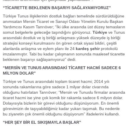
“TİCARETTE BEKLENEN BAŞARIYI SAĞLAYAMIYORUZ”
Türkiye Tunus ilişkilerinin dostluk bağları temelinde sürdürüldüğüne
anımsatan Mersin Ticaret ve Sanayi Odası Yönetim Kurulu Başkan
Yardımcısı Kasım Tanrıöver; “İki ülke arasında üst düzey temasların
somut belgelerle geleceğe taşındığını görüyoruz.
Türkiye
ve Tunus
arasındaki dostluk ve iş birliği anlaşması yüksek düzeyde iş birliği
stratejisi konseyi kurulmasını ön gören ortak siyasi bildiri, çeşitli
alanlarda anlaşma ve eylem planı ile 24
kardeş şehir
protokolü
imzalanmıştır. Tabi bu kadar çalışmanın sonunda maalesef ticarette
beklenen başarıyı sağlayamıyoruz” dedi.
“MERSİN VE TUNUS ARASINDAKİ TİCARET HACMİ SADECE 6
MİLYON DOLAR”
Türkiye ve Tunus arasındaki toplam ticaret hacmi; 2014 yılı
sonunda rakamlarına göre sadece 1 milyar dolar civarında
olduğunu hatırlatan Tanrıöver; “Mersin ve Tunuslu firmalar arasında
ticaret hacmi ise yine çok komik bir rakamla sadece 6 milyon dolar.
Dolayısıyla bizlerin bir görevi olduğunu düşünüyorum. En önemli
görevimizin de taşıyabildiğimiz kadar yukarı taşımak. Bu nedenle
bu ziyaretin çok önemli olduğunu düşüyorum” ifadelerini kullandı.
“HER ŞEY BİR EL SIKIŞMAYLA BAŞLAR”