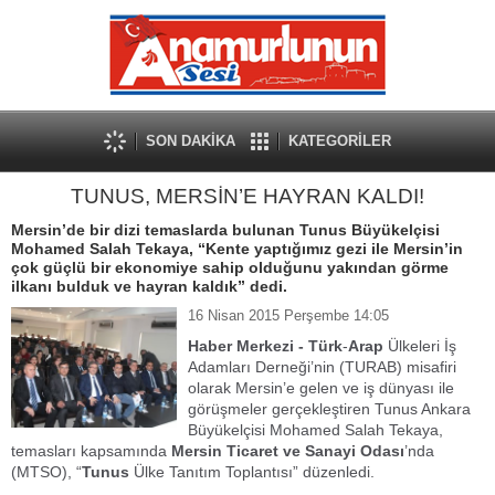
SON DAKİKA
KATEGORİLER
TUNUS, MERSİN’E HAYRAN KALDI!
Mersin’de bir dizi temaslarda bulunan Tunus Büyükelçisi
Mohamed Salah Tekaya, “Kente yaptığımız gezi ile Mersin’in
çok güçlü bir ekonomiye sahip olduğunu yakından görme
ilkanı bulduk ve hayran kaldık” dedi.
16 Nisan 2015 Perşembe 14:05
Haber Merkezi -
Türk
-
Arap
Ülkeleri İş
Adamları Derneği’nin (TURAB) misafiri
olarak Mersin’e gelen ve iş dünyası ile
görüşmeler gerçekleştiren Tunus Ankara
Büyükelçisi Mohamed Salah Tekaya,
temasları kapsamında
Mersin Ticaret ve Sanayi Odası
’nda
(MTSO), “
Tunus
Ülke Tanıtım Toplantısı” düzenledi.