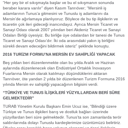
“Her şey bir el sıkışmayla başlar ve bu el sıkışmanın sonunda
beraber karara varılır” diyen Kasım Tanrıöver; “Mersinli iş
adamlarının Tunus’a gitmesini ve Tunuslu iş adamlarını da
Mersin’de ağırlamaya planlıyoruz. Böylece de bu tip ilişkilerin ve
ticaretin çok ileri gideceği inancındayız. Ayrıca Mersin Ticaret ve
Sanayi Odası olarak 2007 yılından beri Akdeniz Ticaret ve Sanayi
Odaları Birliği üyesiyiz. Bu birliğe üye odalardan bir tanesi de Tunus
Ticaret ve Sanayi Odası’dır. İki oda arasındaki yakın iş birliğini
sürekli devam edeceğini bildirmek isteriz” şeklinde konuştu.
2016 TURİZM FORMU’NA MERSİN EV SAHİPLİĞİ YAPACAK
Beş yıldan beri düzenlenmekte olan bu yılda Aralık ve Haziran
aylarında düzenlenecek olan Endüstriyel Ortaklık İnovasyon
Fuarlarına Mersin olarak katılmayı düşündüklerini aktaran
Tanrıöver, öte yandan 2 yılda bir düzenlenen Turizm Formuna 2016
yılında Mersin ev sahipliği yapacağının bilgisini verdi.
“TÜRKİYE VE TUNUS İLİŞKİLERİ YÜZYILLARDAN BERİ SÜRE
GELMEKTEDİR”
TURAB Yönetim Kurulu Başkanı Emin Ucuz ise, “Bilindiği üzere
Türkiye ve Tunus ilişkileri barış ve dostluk bağları üzerinde
yüzyıllardan beri süre gelmektedir. Tunus’ta son zamanlarda terör
saldırılarında dolayı Tunuslu kardeşlerimize üzüntümüzü belirtiriz.