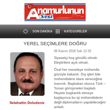
SON DAKİKA
KATEGORİLER
YEREL SEÇİMLERE DOĞRU
06 Kasım 2018 Salı 12:32
Siyasetçi hoş gönüllü olmalı.
Eleştirilere açık olmalı.
Özal her meseleye mühendis
gözüyle bakardı. Dış işleri bile
mühendislere idare vereceğine
inanırdı. Başbakan olunca Türk –
Yunan görüşmeleri başladı.
Heyete başkanlık etmeye
başlayınca bu işi mühendislerin
değil diplomatların yapabileceğini
Selahattin Doludeniz
anladı.