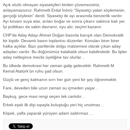
Açık sözlü olmayan siyasetçileri birden çözemezsiniz,
anlayamazsınız. Rahmetli Erdal İnönü “Siyasetçi yalan söylemesin,
gerçeği söylesin” derdi. Siyasetçi ile ayı arasında benzerlik vardır.
Ayı kovanı suya atar, arıları boğar ve sonra çıkarır sakince balı yer.
İyi politikacı da sakin davranır, oyu alır, seçimi kazanır.
CHP’de Aday Adayı Ahmet Doğan basınla barışık olan Demokratik
bir kişidir. Devamlı basın toplantısı düzenler. Konuları birer birer
halka açıklar. Bazı partilerde dolgu malzemesi olarak çıkan aday
adayları vardır. Bu düğünümüz kalabalık olsun kabilindedir. Bu tipler
aday netleşince meclis üyeliğine tav olurlar…
Bu ülkede demokrasi her zaman galip gelecektir. Rahmetli M.
Kemal Atatürk’ün ruhu şad olsun.
Güçlü ve genç kalmanın sırrı her gün yeni bir şey öğrenmektir.
Fare, deveden bile uzun zaman su içmeden yaşar…
Baykuş, gece mavi rengi seçen tek canlıdır…
Erkek eşek ilk dişi sıpayla buluştuğu yeri hiç unutmaz…
Köpek, yalfa yaparak yürüyen adam saldırmaz….