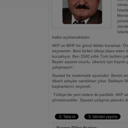
olmaya
İstanb
Mersin
yönet
olara
İstanb
halka açıklamaktadır.
AKP ve MHP bir gönül ittifakı kuramaz. Önc
seçmenim. Beni birileri ülkeyi idare eden ba
kucaklıyor. Ben 2500 yıllık Türk tarihini ço
Beyler siyaset onurlu, ülkemiz için hayırl
çalışmayın!..
Siyaset bir matematik oyunudur. Benim an
itibarlı adaylar sandıktan çıkar. Bekleyin Me
başkanlarını seçecek.
Türkiye’de yeni sistem iki partilidir. AKP ve
yönetemediler. Siyaset uzlaşma alanıdır ded
Yazarın Diğer Yazıları