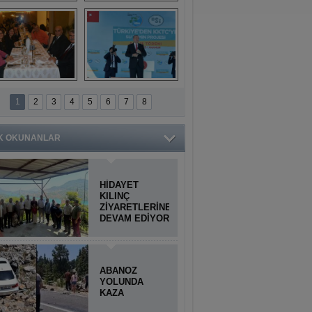
Titiopolis Antik 
Doğan Cüceloğlu, 
Kenti tanıtımı
İstanbul’da Mersinli 
hemşerileriyle 
buluştu
İstanbul'daki 
Anamur'dan 
Anamurlular 
KKTC’ye Su Temin 
1
2
3
4
5
6
7
8
Buluşması
Projesi açılışı 
yapıldı
K OKUNANLAR
HİDAYET
KILINÇ
ZİYARETLERİNE
DEVAM EDİYOR
ABANOZ
YOLUNDA
KAZA