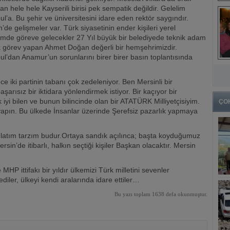
n hele hele Kayserili birisi pek sempatik değildir. Gelelim
ul’a. Bu şehir ve üniversitesini idare eden rektör saygındır.
’de gelişmeler var. Türk siyasetinin ender kişileri yerel
imde göreve gelecekler 27 Yıl büyük bir belediyede teknik adam
k görev yapan Ahmet Doğan değerli bir hemşehrimizdir.
ul’dan Anamur’un sorunlarını birer birer basın toplantısında
e iki partinin tabanı çok zedeleniyor. Ben Mersinli bir
şarısız bir iktidara yönlendirmek istiyor. Bir kaçıyor bir
k iyi bilen ve bunun bilincinde olan bir ATATÜRK Milliyetçisiyim.
ÇO
ı yapın. Bu ülkede İnsanlar üzerinde Şerefsiz pazarlık yapmaya
latım tarzım budur.Ortaya sandık açılınca; başta koyduğumuz
rsin’de itibarlı, halkın seçtiği kişiler Başkan olacaktır. Mersin
 MHP ittifakı bir yıldır ülkemizi Türk milletini sevenler
iler, ülkeyi kendi aralarında idare ettiler…
Bu yazı toplam 1638 defa okunmuştur.