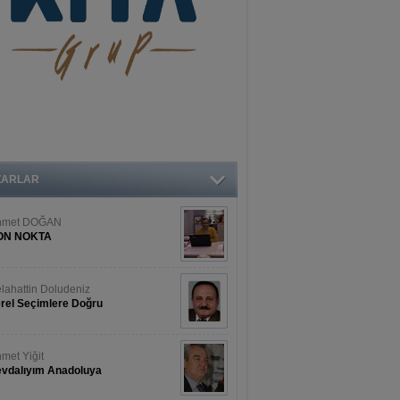
ZARLAR
hmet DOĞAN
ON NOKTA
lahattin Doludeniz
rel Seçimlere Doğru
met Yiğit
vdalıyım Anadoluya