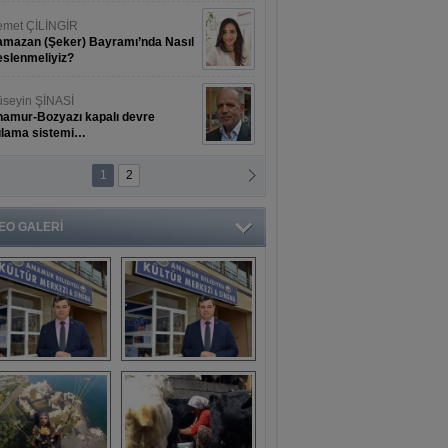
met ÇİLİNGİR
mazan (Şeker) Bayramı’nda Nasıl
slenmeliyiz?
seyin ŞİNASİ
amur-Bozyazı kapalı devre
ulama sistemi…
1
2
ihat ERKAN
amur Deniz Dünyası Antik Sanat
nyesinde Bahar Şöleni
EO GALERİ
aşkan Türe'den 
Mahsun 
ansür açıklaması
Kırmızıgül’ün 
filmine başkan 
Mehmet Türe’den 
sansür!