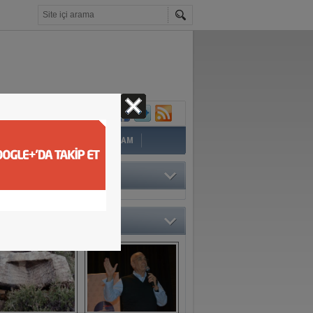
İ
EĞİTİM
YAZAR
YAŞAM
TÖRÜN SEÇTİKLERİ
O GALERİ