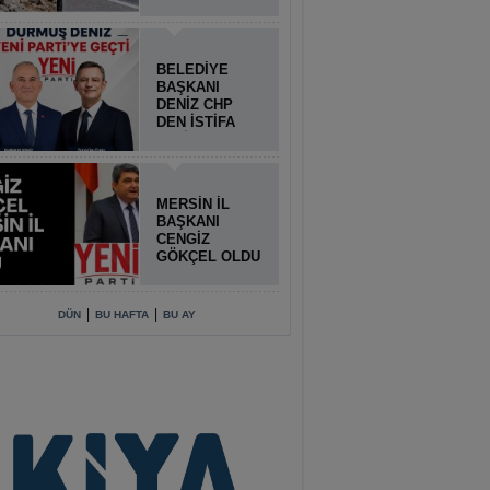
BELEDİYE
BAŞKANI
DENİZ CHP
DEN İSTİFA
ETTİ
MERSİN İL
BAŞKANI
CENGİZ
GÖKÇEL OLDU
|
|
DÜN
BU HAFTA
BU AY