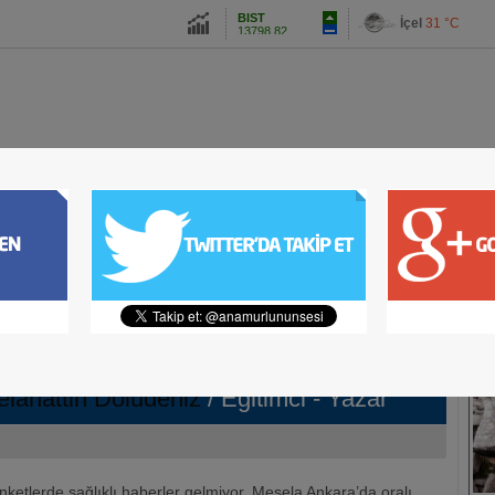
13798.82
İçel
31 °C
Altın
6498.16
Dolar
47.5916
Euro
54.9648
ETLERİNE DEVAM EDİYOR
ENGİZ GÖKÇEL OLDU
A
İZ CHP DEN İSTİFA ETTİ
ASI GERÇEKLEŞTİ
ÜR-SANAT
ADLİ HABER
SPOR
MAGAZİN
ULAŞTIRMA
TEKNOLOJ
 ADRESİ: BONNIE WAFFLE
SI SİZİ BEKLİYOR
EDİ
İ, DEVAM EDİYOR
DİR
LİSİ TOPLANTISI YAPILDI
udeniz
24.11.2018 13:52
AMUR'DA
FOT
ONA TEPKİ BÜYÜYOR
İNDEKİ TEHLİKE
elahattin Doludeniz
/ Eğitimci - Yazar
 İLGİ
BA KONSERİ
ketlerde sağlıklı haberler gelmiyor. Mesela Ankara’da oralı