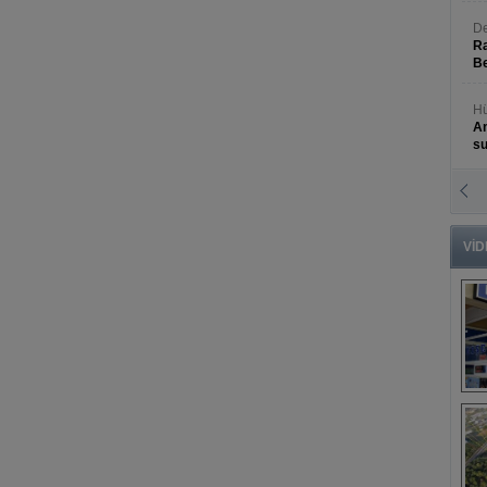
De
Ra
Be
Hü
An
s
N
An
Bü
VİD
B
s