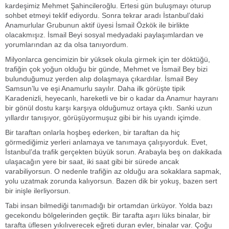
kardeşimiz Mehmet Şahincileroğlu. Ertesi gün buluşmayı oturup
sohbet etmeyi teklif ediyordu. Sonra tekrar aradı İstanbul’daki
Anamurlular Grubunun aktif üyesi İsmail Özkök ile birlikte
olacakmışız. İsmail Beyi sosyal medyadaki paylaşımlardan ve
yorumlarından az da olsa tanıyordum.
Milyonlarca gencimizin bir yüksek okula girmek için ter döktüğü,
trafiğin çok yoğun olduğu bir günde, Mehmet ve İsmail Bey bizi
bulunduğumuz yerden alıp dolaşmaya çıkardılar. İsmail Bey
Samsun’lu ve eşi Anamurlu sayılır. Daha ilk görüşte tipik
Karadenizli, heyecanlı, hareketli ve bir o kadar da Anamur hayranı
bir gönül dostu karşı karşıya olduğumuz ortaya çıktı. Sanki uzun
yıllardır tanışıyor, görüşüyormuşuz gibi bir his uyandı içimde.
Bir taraftan onlarla hoşbeş ederken, bir taraftan da hiç
görmediğimiz yerleri anlamaya ve tanımaya çalışıyorduk. Evet,
İstanbul’da trafik gerçekten büyük sorun. Arabayla beş on dakikada
ulaşacağın yere bir saat, iki saat gibi bir sürede ancak
varabiliyorsun. O nedenle trafiğin az olduğu ara sokaklara sapmak,
yolu uzatmak zorunda kalıyorsun. Bazen dik bir yokuş, bazen sert
bir inişle ilerliyorsun.
Tabi insan bilmediği tanımadığı bir ortamdan ürküyor. Yolda bazı
gecekondu bölgelerinden geçtik. Bir tarafta aşırı lüks binalar, bir
tarafta üflesen yıkılıverecek eğreti duran evler, binalar var. Çoğu