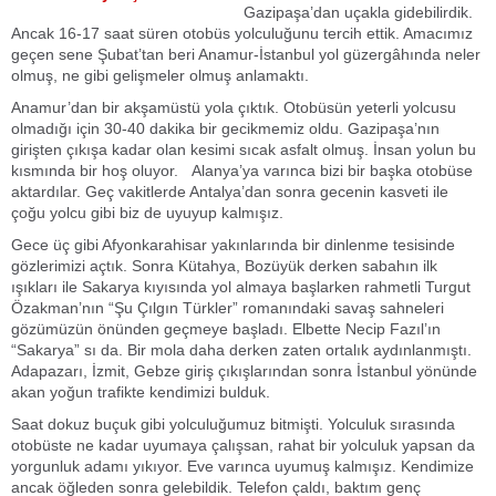
Gazipaşa’dan uçakla gidebilirdik.
Ancak 16-17 saat süren otobüs yolculuğunu tercih ettik. Amacımız
geçen sene Şubat’tan beri Anamur-İstanbul yol güzergâhında neler
olmuş, ne gibi gelişmeler olmuş anlamaktı.
Anamur’dan bir akşamüstü yola çıktık. Otobüsün yeterli yolcusu
olmadığı için 30-40 dakika bir gecikmemiz oldu. Gazipaşa’nın
girişten çıkışa kadar olan kesimi sıcak asfalt olmuş. İnsan yolun bu
kısmında bir hoş oluyor. Alanya’ya varınca bizi bir başka otobüse
aktardılar. Geç vakitlerde Antalya’dan sonra gecenin kasveti ile
çoğu yolcu gibi biz de uyuyup kalmışız.
Gece üç gibi Afyonkarahisar yakınlarında bir dinlenme tesisinde
gözlerimizi açtık. Sonra Kütahya, Bozüyük derken sabahın ilk
ışıkları ile Sakarya kıyısında yol almaya başlarken rahmetli Turgut
Özakman’nın “Şu Çılgın Türkler” romanındaki savaş sahneleri
gözümüzün önünden geçmeye başladı. Elbette Necip Fazıl’ın
“Sakarya” sı da. Bir mola daha derken zaten ortalık aydınlanmıştı.
Adapazarı, İzmit, Gebze giriş çıkışlarından sonra İstanbul yönünde
akan yoğun trafikte kendimizi bulduk.
Saat dokuz buçuk gibi yolculuğumuz bitmişti. Yolculuk sırasında
otobüste ne kadar uyumaya çalışsan, rahat bir yolculuk yapsan da
yorgunluk adamı yıkıyor. Eve varınca uyumuş kalmışız. Kendimize
ancak öğleden sonra gelebildik. Telefon çaldı, baktım genç