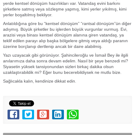
yerde kentsel dönüşüm hazırlıkları var. Vatandaş evini barkını
şirketlere satmış veya sözleşme yapmış, kimi yerler yıkılmış, kimi
yerler boşaltılmış bekliyor.
Anlatıldığına göre bu “kentsel dönüşüm” “rantsal dönüşüm”ün diğer
adıymış. Büyük şirketler bu işlerden büyük vurgunlar vurmuş. Evi,
arazisi veya binası kentsel dönüşüm alanına giren vatandaş, ya
teklif edilen parayı alıp başka bölgelere gitmiş veya aldığı paranın
üzerine borçlanıp dertlenip ancak bir daire alabilmiş.
Yazı uzayacak gibi görünüyor. Şahincileroğlu ve İsmail Bey ile ilgili
anılarımıza daha sonra devam edelim. Nasıl bir şeye benzedi mi?
Siyasetin yüksek tansiyonundan sizleri birkaç dakika olsun
uzaklaştırabildik mi? Eğer bunu becerebildiysek ne mutlu bize.
Sağlıcakla kalın, kendinize dikkat edin.