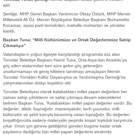
aldı.
Şenliğe; MHP Genel Başkan Yardımcısı Oktay Öztürk, MHP Mersin
Milletvekili Ali Öz, Mersin Büyükşehir Belediye Başkanı Burhanettin
Kocamaz, siyasi parti temsilcileri, mahalle muhtarları ve yörükler
katıldı.
Başkan Tuna; “Milli Kültürümüze ve Ortak Değerlerimize Sahip
Çıkmalıyız”
Vatandaşların yoğun ilgisiyle karşılandığı programda söz alan
Toroslar Belediye Başkanı Hamit Tuna, Orta Asya’dan Anadolu’ya
göç eden atalarından beri süre gelen göç geleneğini
unutturmamayı ve geniş kitlelere tanıtmayı amaçlayan Mersin
Toroslar Yörükleri Kültür Dayanışma ve Yardımlaşma Derneği’ne
çalışmalarından dolayı teşekkür etti.
Toroslar Belediyesi olarak kalabalıkları millet yapan değerlere her
zaman sahip çıktıklarını ve sahip çıkmaya devam edeceklerini
belirten Başkan Tuna; “Kalabalıkları millet yapan değerler vardır. Bu
değerler; dilidir, bayrağıdır, maneviyatıdır, tarih şuurudur, milli
kültürüdür ve şehit kanıyla bezenmiş vatan toprağıdır. Bu değerleri
boşalttığınızda sadece materyalin peşinde koşan topluluk karşımıza
çıkar. Onun için göreve geldiğimiz günden bugüne kadar ortak
paydamız dediğimiz bizi millet yapan değerlerin etrafında