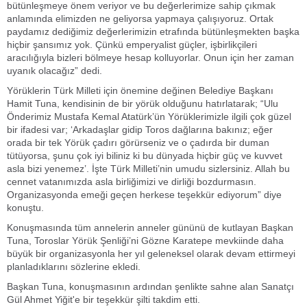
bütünleşmeye önem veriyor ve bu değerlerimize sahip çıkmak
anlamında elimizden ne geliyorsa yapmaya çalışıyoruz. Ortak
paydamız dediğimiz değerlerimizin etrafında bütünleşmekten başka
hiçbir şansımız yok. Çünkü emperyalist güçler, işbirlikçileri
aracılığıyla bizleri bölmeye hesap kolluyorlar. Onun için her zaman
uyanık olacağız” dedi.
Yörüklerin Türk Milleti için önemine değinen Belediye Başkanı
Hamit Tuna, kendisinin de bir yörük olduğunu hatırlatarak; “Ulu
Önderimiz Mustafa Kemal Atatürk’ün Yörüklerimizle ilgili çok güzel
bir ifadesi var; ‘Arkadaşlar gidip Toros dağlarına bakınız; eğer
orada bir tek Yörük çadırı görürseniz ve o çadırda bir duman
tütüyorsa, şunu çok iyi biliniz ki bu dünyada hiçbir güç ve kuvvet
asla bizi yenemez’. İşte Türk Milleti’nin umudu sizlersiniz. Allah bu
cennet vatanımızda asla birliğimizi ve dirliği bozdurmasın.
Organizasyonda emeği geçen herkese teşekkür ediyorum” diye
konuştu.
Konuşmasında tüm annelerin anneler gününü de kutlayan Başkan
Tuna, Toroslar Yörük Şenliği’ni Gözne Karatepe mevkiinde daha
büyük bir organizasyonla her yıl geleneksel olarak devam ettirmeyi
planladıklarını sözlerine ekledi.
Başkan Tuna, konuşmasının ardından şenlikte sahne alan Sanatçı
Gül Ahmet Yiğit'e bir teşekkür şilti takdim etti.