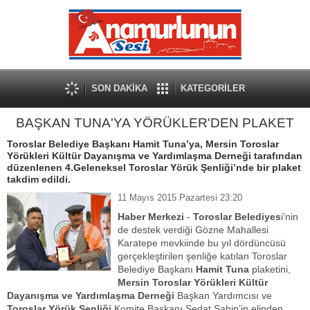
SON DAKİKA
KATEGORİLER
BAŞKAN TUNA'YA YÖRÜKLER'DEN PLAKET
Toroslar Belediye Başkanı Hamit Tuna’ya, Mersin Toroslar
Yörükleri Kültür Dayanışma ve Yardımlaşma Derneği tarafından
düzenlenen 4.Geleneksel Toroslar Yörük Şenliği’nde bir plaket
takdim edildi.
11 Mayıs 2015 Pazartesi 23:20
Haber Merkezi
-
Toroslar Belediyes
i’nin
de destek verdiği Gözne Mahallesi
Karatepe mevkiinde bu yıl dördüncüsü
gerçekleştirilen şenliğe katılan Toroslar
Belediye Başkanı
Hamit Tuna
plaketini,
Mersin Toroslar Yörükleri Kültür
Dayanışma ve Yardımlaşma Derneği
Başkan Yardımcısı ve
Toroslar Yörük Şenliği
Komite Başkanı Sedat Şahin’in elinden