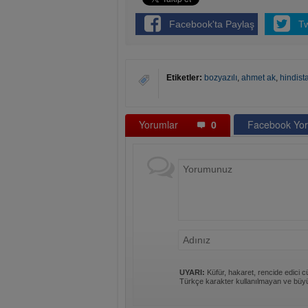
Facebook'ta Paylaş
T
Etiketler:
bozyazılı
,
ahmet ak
,
hindist
Yorumlar
0
Facebook Yor
UYARI:
Küfür, hakaret, rencide edici cü
Türkçe karakter kullanılmayan ve büyü