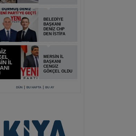
BELEDİYE
BAŞKANI
DENİZ CHP
DEN İSTİFA
ETTİ
MERSİN İL
BAŞKANI
CENGİZ
GÖKÇEL OLDU
|
|
DÜN
BU HAFTA
BU AY