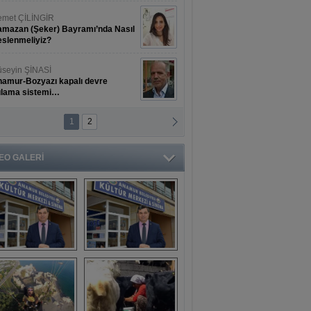
met ÇİLİNGİR
mazan (Şeker) Bayramı’nda Nasıl
slenmeliyiz?
seyin ŞİNASİ
amur-Bozyazı kapalı devre
ulama sistemi…
1
2
ihat ERKAN
amur Deniz Dünyası Antik Sanat
nyesinde Bahar Şöleni
EO GALERİ
aşkan Türe'den 
Mahsun 
ansür açıklaması
Kırmızıgül’ün 
filmine başkan 
Mehmet Türe’den 
sansür!