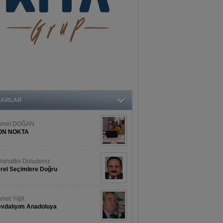
ZARLAR
hmet DOĞAN
ON NOKTA
lahattin Doludeniz
rel Seçimlere Doğru
met Yiğit
vdalıyım Anadoluya