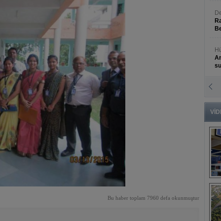
De
Ra
Be
Hü
An
s
N
An
Bü
VİD
B
s
Bu haber toplam 7960 defa okunmuştur