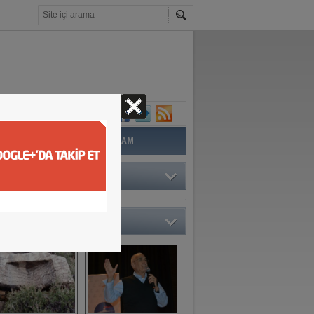
İ
EĞİTİM
YAZAR
YAŞAM
TÖRÜN SEÇTİKLERİ
O GALERİ