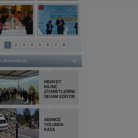
Titiopolis Antik 
Doğan Cüceloğlu, 
Kenti tanıtımı
İstanbul’da Mersinli 
hemşerileriyle 
buluştu
İstanbul'daki 
Anamur'dan 
Anamurlular 
KKTC’ye Su Temin 
1
2
3
4
5
6
7
8
Buluşması
Projesi açılışı 
yapıldı
K OKUNANLAR
HİDAYET
KILINÇ
ZİYARETLERİNE
DEVAM EDİYOR
ABANOZ
YOLUNDA
KAZA