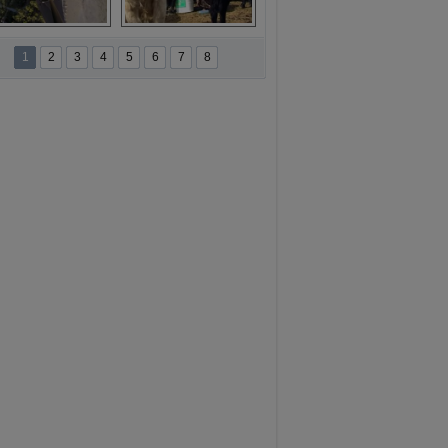
namur'da yamaç 
Toros Dağları'nda 
paraşütüne ilgi 
Hatice Gelin 
1
2
3
4
5
6
7
8
artıyor
belgeseli