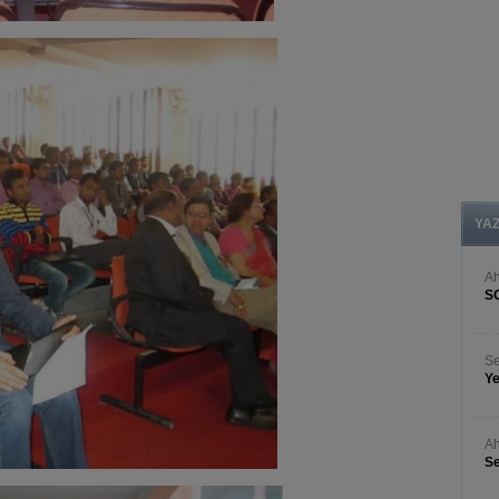
YA
A
S
Se
Ye
Ah
Se