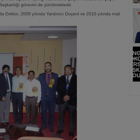
Başkanlığı görevini de yürütmektedir.
da Doktor, 2009 yılında Yardımcı Doçent ve 2010 yılında mali