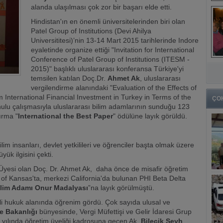
alanda ulaşılması çok zor bir başarı elde etti.
Hindistan'ın en önemli üniversitelerinden biri olan
Patel Group of Institutions (Devi Ahilya
Universititesi)’nin 13-14 Mart 2015 tarihlerinde Indore
eyaletinde organize ettiği "Invitation for International
Conference of Patel Group of Institutions (ITESM -
2015)" başlıklı uluslararası konferansa Türkiye'yi
temsilen katılan Doç.Dr.
Ahmet Ak
, uluslararası
vergilendirme alanındaki "Evaluation of the Effects of
 International Financial Investment in Turkey in Terms of the
ÇO
lu çalışmasıyla uluslararası bilim adamlarının sunduğu 123
ırma "
International the Best Paper
" ödülüne layık görüldü.
im insanları, devlet yetkilileri ve öğrenciler başta olmak üzere
yük ilgisini çekti.
 Üyesi olan Doç. Dr. Ahmet Ak, daha önce de misafir öğretim
 of Kansas'ta, merkezi California'da bulunan PHI Beta Delta
Bilim Adamı Onur Madalyası
”na layık görülmüştü.
li hukuk alanında öğrenim gördü. Çok sayıda ulusal ve
e Bakanlığı
bünyesinde, Vergi Müfettişi ve Gelir İdaresi Grup
yılında öğretim üyeliği kadrosuna geçen Ak,
Bilecik Şeyh