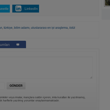
weetle
LinkedIn
A
an
,
türkiye
,
bilim adamı
,
uluslararası en iyi araştırma
,
ödül
umları
mleler veya imalar, inançlara saldırı içeren, imla kuralları ile yazılmamış,
k harflerle yazılmış yorumlar onaylanmamaktadır.