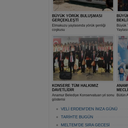
BÜYÜK YÖRÜK BULUŞMASI
BÜYÜK
GERÇEKLEŞTİ
BEKL
Elmakuzu yaylasında yörük şenliği
Büyük 
coşkusu
Yaylas
KONSERE TÜM HALKIMIZ
ANAM
DAVETLİDİR
MECLİ
Anamur Belediye Konservatuarı yıl sonu
Bütün A
gösterisi
VELİ ERDEM'DEN İMZA GÜNÜ
TARİHTE BUGÜN
MELTEM'DE SIRA GECESİ