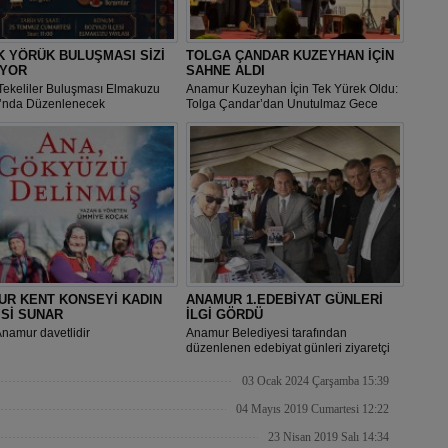
 YÖRÜK BULUŞMASI SİZİ
TOLGA ÇANDAR KUZEYHAN İÇİN
İYOR
SAHNE ALDI
Tekeliler Buluşması Elmakuzu
Anamur Kuzeyhan İçin Tek Yürek Oldu:
ı’nda Düzenlenecek
Tolga Çandar’dan Unutulmaz Gece
UR KENT KONSEYİ KADIN
ANAMUR 1.EDEBİYAT GÜNLERİ
Sİ SUNAR
İLGİ GÖRDÜ
namur davetlidir
Anamur Belediyesi tarafından
düzenlenen edebiyat günleri ziyaretçi
akınına uğradı
03 Ocak 2024 Çarşamba 15:39
04 Mayıs 2019 Cumartesi 12:22
23 Nisan 2019 Salı 14:34