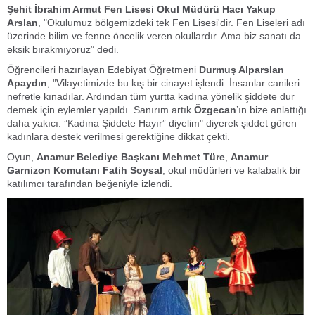
Şehit İbrahim Armut Fen Lisesi Okul Müdürü Hacı Yakup
Arslan
, "Okulumuz bölgemizdeki tek Fen Lisesi'dir. Fen Liseleri adı
üzerinde bilim ve fenne öncelik veren okullardır. Ama biz sanatı da
eksik bırakmıyoruz” dedi.
Öğrencileri hazırlayan Edebiyat Öğretmeni
Durmuş Alparslan
Apaydın
, "Vilayetimizde bu kış bir cinayet işlendi. İnsanlar canileri
nefretle kınadılar. Ardından tüm yurtta kadına yönelik şiddete dur
demek için eylemler yapıldı. Sanırım artık
Özgecan
’ın bize anlattığı
daha yakıcı. ”Kadına Şiddete Hayır” diyelim" diyerek şiddet gören
kadınlara destek verilmesi gerektiğine dikkat çekti.
Oyun,
Anamur Belediye Başkanı
Mehmet Türe
,
Anamur
Garnizon Komutanı Fatih Soysal
, okul müdürleri ve kalabalık bir
katılımcı tarafından beğeniyle izlendi.