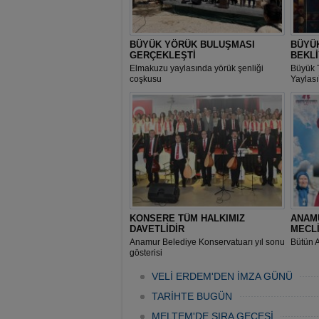
BÜYÜK YÖRÜK BULUŞMASI
BÜYÜK
GERÇEKLEŞTİ
BEKL
Elmakuzu yaylasında yörük şenliği
Büyük 
coşkusu
Yaylas
KONSERE TÜM HALKIMIZ
ANAM
DAVETLİDİR
MECLİ
Anamur Belediye Konservatuarı yıl sonu
Bütün A
gösterisi
VELİ ERDEM'DEN İMZA GÜNÜ
TARİHTE BUGÜN
MELTEM'DE SIRA GECESİ