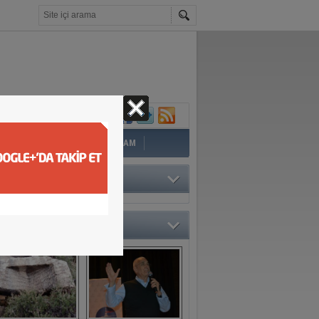
İ
EĞİTİM
YAZAR
YAŞAM
TÖRÜN SEÇTİKLERİ
O GALERİ