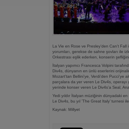
La Vie en Rose ve Presley’den Can’t Fall 
yorumları, gerekse de sahne şovları ile iz
Orkestrası eşlik ederken, konserin şefliğini
İtalyan yapımcı Francesca Volpini tarafın
Div4s, dünyanın en ünlü eserlerini orijina
Mozart’tan Bellini’ye, Verdi’den Pucci’ye 
parçalara da yer veren Le Div4s, operayı g
yerinde konser veren Le Div4s’a Seal, Anas
Yedi yıldır İtalyan müziğinin dünyadaki en
Le Div4s, bu yıl ’The Great Italy’ turnesi
Kaynak: Millyet