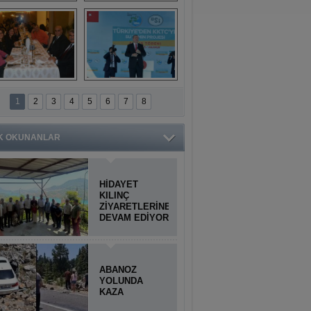
Titiopolis Antik 
Doğan Cüceloğlu, 
Kenti tanıtımı
İstanbul’da Mersinli 
hemşerileriyle 
buluştu
İstanbul'daki 
Anamur'dan 
Anamurlular 
KKTC’ye Su Temin 
1
2
3
4
5
6
7
8
Buluşması
Projesi açılışı 
yapıldı
K OKUNANLAR
HİDAYET
KILINÇ
ZİYARETLERİNE
DEVAM EDİYOR
ABANOZ
YOLUNDA
KAZA