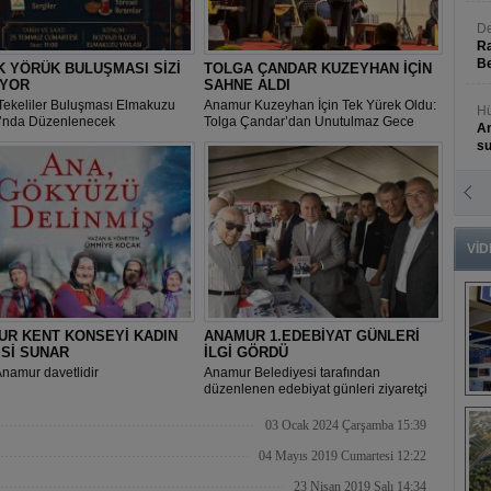
De
Ra
Be
 YÖRÜK BULUŞMASI SİZİ
TOLGA ÇANDAR KUZEYHAN İÇİN
İYOR
SAHNE ALDI
Tekeliler Buluşması Elmakuzu
Anamur Kuzeyhan İçin Tek Yürek Oldu:
Hü
ı’nda Düzenlenecek
Tolga Çandar’dan Unutulmaz Gece
An
s
N
An
Bü
VİD
UR KENT KONSEYİ KADIN
ANAMUR 1.EDEBİYAT GÜNLERİ
Sİ SUNAR
İLGİ GÖRDÜ
namur davetlidir
Anamur Belediyesi tarafından
düzenlenen edebiyat günleri ziyaretçi
B
akınına uğradı
s
03 Ocak 2024 Çarşamba 15:39
04 Mayıs 2019 Cumartesi 12:22
23 Nisan 2019 Salı 14:34