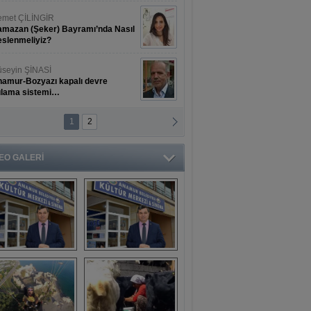
met ÇİLİNGİR
mazan (Şeker) Bayramı’nda Nasıl
slenmeliyiz?
seyin ŞİNASİ
amur-Bozyazı kapalı devre
ulama sistemi…
1
2
ihat ERKAN
amur Deniz Dünyası Antik Sanat
nyesinde Bahar Şöleni
EO GALERİ
aşkan Türe'den 
Mahsun 
ansür açıklaması
Kırmızıgül’ün 
filmine başkan 
Mehmet Türe’den 
sansür!