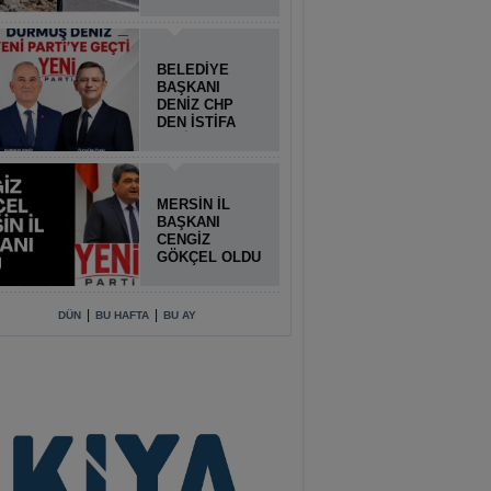
BELEDİYE
BAŞKANI
DENİZ CHP
DEN İSTİFA
ETTİ
MERSİN İL
BAŞKANI
CENGİZ
GÖKÇEL OLDU
|
|
DÜN
BU HAFTA
BU AY