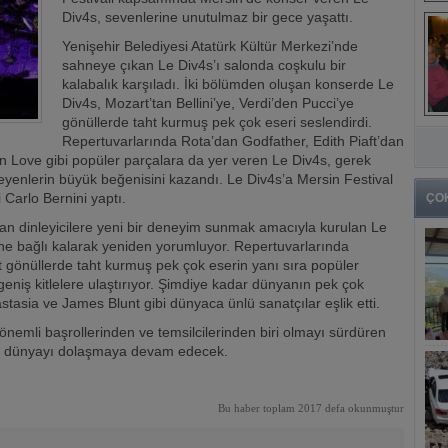
Div4s, sevenlerine unutulmaz bir gece yaşattı.
Yenişehir Belediyesi Atatürk Kültür Merkezi’nde
sahneye çıkan Le Div4s’ı salonda coşkulu bir
kalabalık karşıladı. İki bölümden oluşan konserde Le
Div4s, Mozart’tan Bellini’ye, Verdi’den Pucci’ye
gönüllerde taht kurmuş pek çok eseri seslendirdi.
Repertuvarlarında Rota’dan Godfather, Edith Piaft’dan
in Love gibi popüler parçalara da yer veren Le Div4s, gerek
leyenlerin büyük beğenisini kazandı. Le Div4s’a Mersin Festival
 Carlo Bernini yaptı.
ÇO
dan dinleyicilere yeni bir deneyim sunmak amacıyla kurulan Le
line bağlı kalarak yeniden yorumluyor. Repertuvarlarında
ait gönüllerde taht kurmuş pek çok eserin yanı sıra popüler
eniş kitlelere ulaştırıyor. Şimdiye kadar dünyanın pek çok
tasia ve James Blunt gibi dünyaca ünlü sanatçılar eşlik etti.
 önemli başrollerinden ve temsilcilerinden biri olmayı sürdüren
 ile dünyayı dolaşmaya devam edecek.
Bu haber toplam 2017 defa okunmuştur