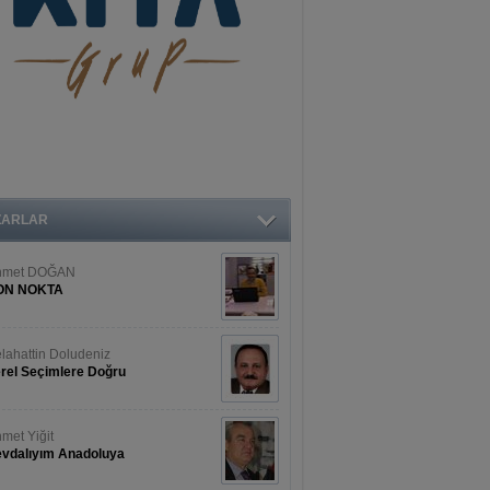
ZARLAR
hmet DOĞAN
ON NOKTA
lahattin Doludeniz
rel Seçimlere Doğru
met Yiğit
vdalıyım Anadoluya