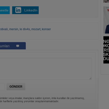
weetle
LinkedIn
stivali
,
mersin
,
le div4s
,
mozart
,
konser
umları
mleler veya imalar, inançlara saldırı içeren, imla kuralları ile yazılmamış,
k harflerle yazılmış yorumlar onaylanmamaktadır.