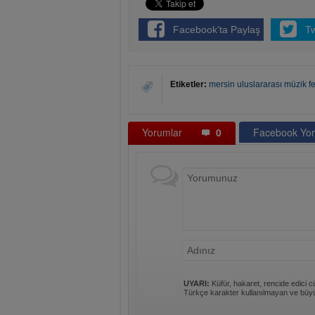
Facebook'ta Paylaş
T
Etiketler:
mersin uluslararası müzik fe
Yorumlar
0
Facebook Yor
UYARI:
Küfür, hakaret, rencide edici cü
Türkçe karakter kullanılmayan ve büyü