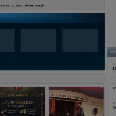
ere henüz yorum eklenmemiştir.
YA
A
S
Se
Ye
Ah
Se