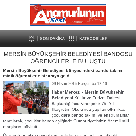
SON DAKİKA
KATEGORİLER
MERSİN BÜYÜKŞEHİR BELEDİYESİ BANDOSU
ÖĞRENCİLERLE BULUŞTU
Mersin Büyükşehir Belediyesi bünyesindeki bando takımı,
minik öğrencilerle bir araya geldi.
09 Nisan 2015 Perşembe 12:16
Haber Merkezi - Mersin Büyükşehir
Belediyesi
Kültür ve Turizm Dairesi
Başkanlığı’nca Viranşehir 75. Yıl
İlköğretim Okulu’nda yapılan etkinlikte,
çocuklara bando takımı ve enstrümanlar
tanıtılarak, çocuklar bando eşliğinde Cumhuriyetimizin önemli milli
marşlarını söyledi.
Öğrencilerin ritim duygularını geliştirmeyi amaçlayan etkinlik