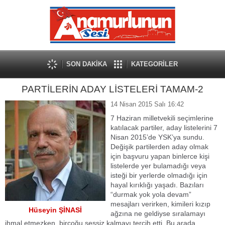
SON DAKİKA
KATEGORİLER
PARTİLERİN ADAY LİSTELERİ TAMAM-2
14 Nisan 2015 Salı 16:42
7 Haziran milletvekili seçimlerine
katılacak partiler, aday listelerini 7
Nisan 2015’de YSK’ya sundu.
Değişik partilerden aday olmak
için başvuru yapan binlerce kişi
listelerde yer bulamadığı veya
isteği bir yerlerde olmadığı için
hayal kırıklığı yaşadı. Bazıları
“durmak yok yola devam”
mesajları verirken, kimileri kızıp
Hüseyin ŞİNASİ
ağzına ne geldiyse sıralamayı
ihmal etmezken, birçoğu sessiz kalmayı tercih etti. Bu arada