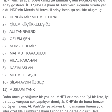
HDP ikinci sıradan Alevi kimliğiyle tanınan Çilem Küçükkeleş Öz’ü
aday gösterdi. İHD Şube Başkanı Ali Tanrıverdi üçündü sırada yer
aldı. HDP’nin Mersin Milletvekili aday listesi şu şekilde oluşmuş:
1) DENGİR MİR MEHMET FIRAT
2) ÇİLEM KÜÇÜKKELEŞ ÖZ
3) ALİ TANRIVERDİ
4) ÖZLEM ŞEN
5) NURSEL DEMİR
6) MAHMUT KARABULUT
7) HİLAL KARAHAN
8) NAZIM ASLAN
9) MEHMET TAŞÇI
10) ŞİLAN AYDIN ÜZGEÇ
11) MÜSLÜM TANK
Daha önce yazdığımız bir yazıda, MHP’liler arasında “iyi bir liste, iyi
bir aday vurgusu çok yapılıyor demiştik. CHP’de de buna benzer
görüşler hâkim, Ak Parti’de ise adayın kim olmasının önemi yok,
lider özellikle Cumhurbaşkanı Erdoğan ne derse o olur.” Diye