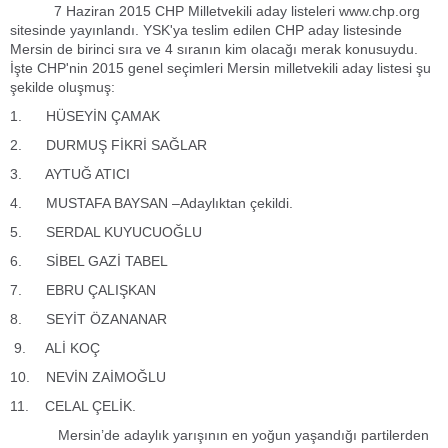
7 Haziran 2015 CHP Milletvekili aday listeleri www.chp.org
sitesinde yayınlandı. YSK'ya teslim edilen CHP aday listesinde
Mersin de birinci sıra ve 4 sıranın kim olacağı merak konusuydu.
İşte CHP'nin 2015 genel seçimleri Mersin milletvekili aday listesi şu
şekilde oluşmuş:
1. HÜSEYİN ÇAMAK
2. DURMUŞ FİKRİ SAĞLAR
3. AYTUĞ ATICI
4. MUSTAFA BAYSAN –Adaylıktan çekildi.
5. SERDAL KUYUCUOĞLU
6. SİBEL GAZİ TABEL
7. EBRU ÇALIŞKAN
8. SEYİT ÖZANANAR
9. ALİ KOÇ
10. NEVİN ZAİMOĞLU
11. CELAL ÇELİK.
Mersin’de adaylık yarışının en yoğun yaşandığı partilerden