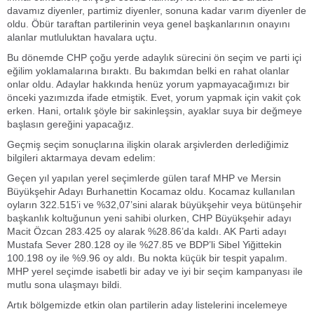
davamız diyenler, partimiz diyenler, sonuna kadar varım diyenler de
oldu. Öbür taraftan partilerinin veya genel başkanlarının onayını
alanlar mutluluktan havalara uçtu.
Bu dönemde CHP çoğu yerde adaylık sürecini ön seçim ve parti içi
eğilim yoklamalarına bıraktı. Bu bakımdan belki en rahat olanlar
onlar oldu. Adaylar hakkında henüz yorum yapmayacağımızı bir
önceki yazımızda ifade etmiştik. Evet, yorum yapmak için vakit çok
erken. Hani, ortalık şöyle bir sakinleşsin, ayaklar suya bir değmeye
başlasın gereğini yapacağız.
Geçmiş seçim sonuçlarına ilişkin olarak arşivlerden derlediğimiz
bilgileri aktarmaya devam edelim:
Geçen yıl yapılan yerel seçimlerde gülen taraf MHP ve Mersin
Büyükşehir Adayı Burhanettin Kocamaz oldu. Kocamaz kullanılan
oyların 322.515’i ve %32,07’sini alarak büyükşehir veya bütünşehir
başkanlık koltuğunun yeni sahibi olurken, CHP Büyükşehir adayı
Macit Özcan 283.425 oy alarak %28.86’da kaldı. AK Parti adayı
Mustafa Sever 280.128 oy ile %27.85 ve BDP’li Sibel Yiğittekin
100.198 oy ile %9.96 oy aldı. Bu nokta küçük bir tespit yapalım.
MHP yerel seçimde isabetli bir aday ve iyi bir seçim kampanyası ile
mutlu sona ulaşmayı bildi.
Artık bölgemizde etkin olan partilerin aday listelerini incelemeye