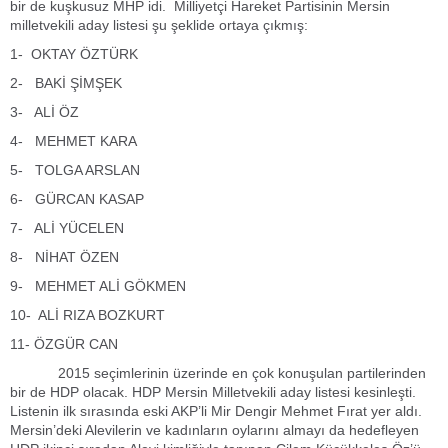
bir de kuşkusuz MHP idi. Milliyetçi Hareket Partisinin Mersin
milletvekili aday listesi şu şeklide ortaya çıkmış:
1- OKTAY ÖZTÜRK
2- BAKİ ŞİMŞEK
3- ALİ ÖZ
4- MEHMET KARA
5- TOLGA ARSLAN
6- GÜRCAN KASAP
7- ALİ YÜCELEN
8- NİHAT ÖZEN
9- MEHMET ALİ GÖKMEN
10- ALİ RIZA BOZKURT
11- ÖZGÜR CAN
2015 seçimlerinin üzerinde en çok konuşulan partilerinden
bir de HDP olacak. HDP Mersin Milletvekili aday listesi kesinleşti.
Listenin ilk sırasında eski AKP’li Mir Dengir Mehmet Fırat yer aldı.
Mersin’deki Alevilerin ve kadınların oylarını almayı da hedefleyen