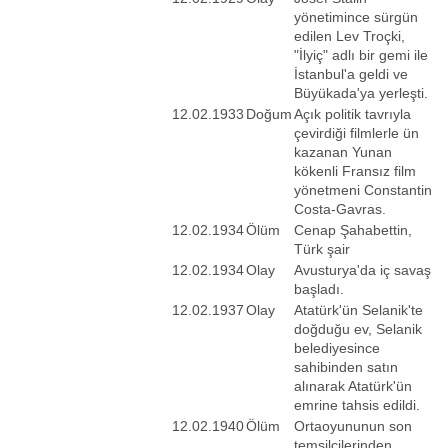
yönetimince sürgün
edilen Lev Troçki,
"İlyiç" adlı bir gemi ile
İstanbul'a geldi ve
Büyükada'ya yerleşti.
12.02.1933
Doğum
Açık politik tavrıyla
çevirdiği filmlerle ün
kazanan Yunan
kökenli Fransız film
yönetmeni Constantin
Costa-Gavras.
12.02.1934
Ölüm
Cenap Şahabettin,
Türk şair
12.02.1934
Olay
Avusturya'da iç savaş
başladı.
12.02.1937
Olay
Atatürk'ün Selanik'te
doğduğu ev, Selanik
belediyesince
sahibinden satın
alınarak Atatürk'ün
emrine tahsis edildi.
12.02.1940
Ölüm
Ortaoyununun son
temsilcilerinden