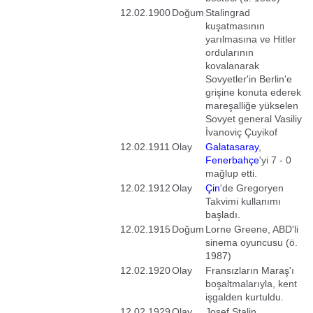
12.02.1900
Doğum
Stalingrad
kuşatmasının
yarılmasına ve Hitler
ordularının
kovalanarak
Sovyetler'in Berlin'e
grişine konuta ederek
mareşalliğe yükselen
Sovyet general Vasiliy
İvanoviç Çuyikof
12.02.1911
Olay
Galatasaray
,
Fenerbahçe
'yi 7 - 0
mağlup etti.
12.02.1912
Olay
Çin
'de Gregoryen
Takvimi kullanımı
başladı.
12.02.1915
Doğum
Lorne Greene, ABD'li
sinema oyuncusu (ö.
1987)
12.02.1920
Olay
Fransızların Maraş'ı
boşaltmalarıyla, kent
işgalden kurtuldu.
12.02.1929
Olay
Josef Stalin