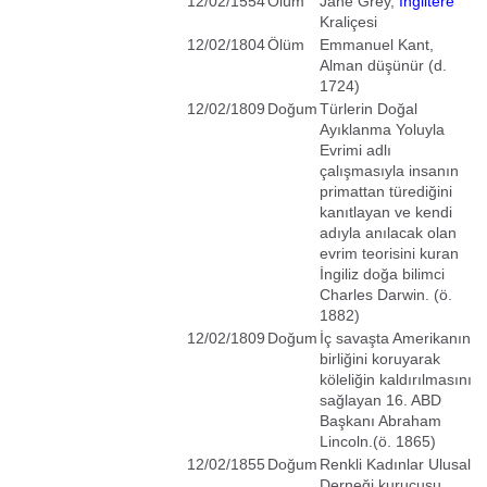
12/02/1554
Ölüm
Jane Grey,
İngiltere
Kraliçesi
12/02/1804
Ölüm
Emmanuel Kant,
Alman düşünür (d.
1724)
12/02/1809
Doğum
Türlerin Doğal
Ayıklanma Yoluyla
Evrimi adlı
çalışmasıyla insanın
primattan türediğini
kanıtlayan ve kendi
adıyla anılacak olan
evrim teorisini kuran
İngiliz doğa bilimci
Charles Darwin. (ö.
1882)
12/02/1809
Doğum
İç savaşta Amerikanın
birliğini koruyarak
köleliğin kaldırılmasını
sağlayan 16. ABD
Başkanı Abraham
Lincoln.(ö. 1865)
12/02/1855
Doğum
Renkli Kadınlar Ulusal
Derneği kurucusu