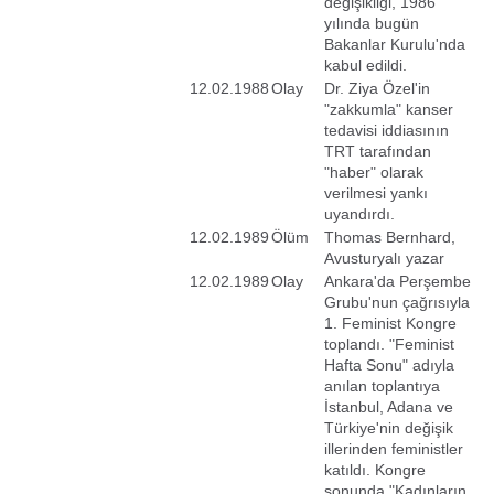
değişikliği, 1986
yılında bugün
Bakanlar Kurulu'nda
kabul edildi.
12.02.1988
Olay
Dr. Ziya Özel'in
"zakkumla" kanser
tedavisi iddiasının
TRT tarafından
"haber" olarak
verilmesi yankı
uyandırdı.
12.02.1989
Ölüm
Thomas Bernhard,
Avusturyalı yazar
12.02.1989
Olay
Ankara'da Perşembe
Grubu'nun çağrısıyla
1. Feminist Kongre
toplandı. "Feminist
Hafta Sonu" adıyla
anılan toplantıya
İstanbul, Adana ve
Türkiye'nin değişik
illerinden feministler
katıldı. Kongre
sonunda "Kadınların