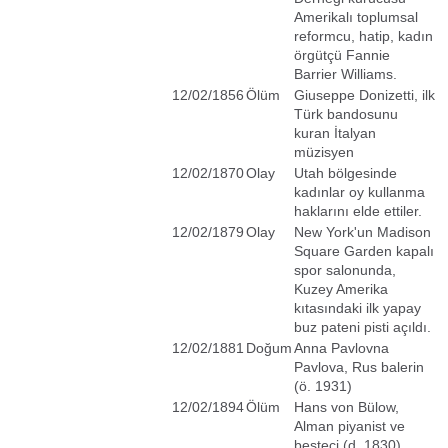
Amerikalı toplumsal
reformcu, hatip, kadın
örgütçü Fannie
Barrier Williams.
12/02/1856
Ölüm
Giuseppe Donizetti, ilk
Türk bandosunu
kuran İtalyan
müzisyen
12/02/1870
Olay
Utah bölgesinde
kadınlar oy kullanma
haklarını elde ettiler.
12/02/1879
Olay
New York'un Madison
Square Garden kapalı
spor salonunda,
Kuzey Amerika
kıtasındaki ilk yapay
buz pateni pisti açıldı.
12/02/1881
Doğum
Anna Pavlovna
Pavlova, Rus balerin
(ö. 1931)
12/02/1894
Ölüm
Hans von Bülow,
Alman piyanist ve
besteci (d. 1830)