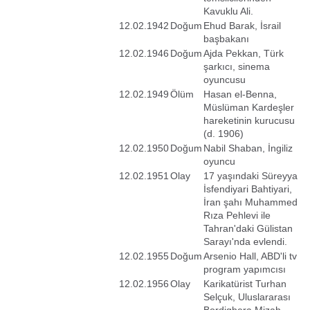
Kavuklu Ali.
12.02.1942
Doğum
Ehud Barak, İsrail
başbakanı
12.02.1946
Doğum
Ajda Pekkan, Türk
şarkıcı, sinema
oyuncusu
12.02.1949
Ölüm
Hasan el-Benna,
Müslüman Kardeşler
hareketinin kurucusu
(d. 1906)
12.02.1950
Doğum
Nabil Shaban, İngiliz
oyuncu
12.02.1951
Olay
17 yaşındaki Süreyya
İsfendiyari Bahtiyari,
İran şahı Muhammed
Rıza Pehlevi ile
Tahran'daki Gülistan
Sarayı'nda evlendi.
12.02.1955
Doğum
Arsenio Hall, ABD'li tv
program yapımcısı
12.02.1956
Olay
Karikatürist Turhan
Selçuk, Uluslararası