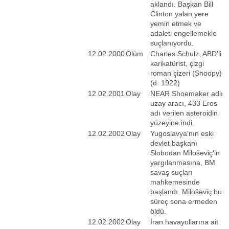
aklandı. Başkan Bill
Clinton yalan yere
yemin etmek ve
adaleti engellemekle
suçlanıyordu.
12.02.2000
Ölüm
Charles Schulz, ABD'li
karikatürist, çizgi
roman çizeri (Snoopy)
(d. 1922)
12.02.2001
Olay
NEAR Shoemaker adlı
uzay aracı, 433 Eros
adı verilen asteroidin
yüzeyine indi.
12.02.2002
Olay
Yugoslavya'nın eski
devlet başkanı
Slobodan Miloševiç'in
yargılanmasına, BM
savaş suçları
mahkemesinde
başlandı. Miloševiç bu
süreç sona ermeden
öldü.
12.02.2002
Olay
İran havayollarına ait