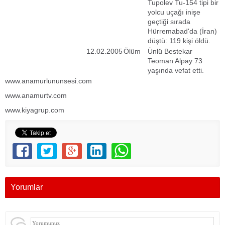
Tupolev Tu-154 tipi bir
yolcu uçağı inişe
geçtiği sırada
Hürremabad'da (İran)
düştü: 119 kişi öldü.
12.02.2005
Ölüm
Ünlü Bestekar
Teoman Alpay 73
yaşında vefat etti.
www.anamurlununsesi.com
www.anamurtv.com
www.kiyagrup.com
Yorumlar