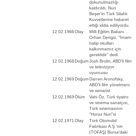
dokunulmazlığı
kaldırıldı. Nuri
Beşer'in Türk Silahlı
Kuvvetlerine hakaret
ettiği iddia ediliyordu.
12.02.1966
Olay
Milli Eğitim Bakanı
Orhan Dengiz, "İmam-
hatip okulları
kalkınmamız için
gereklidir" dedi.
12.02.1968
Doğum
Josh Brolin, ABD'li film
ve televizyon
oyuncusu
12.02.1969
Doğum
Darren Aronofsky,
ABD'li film yönetmeni
ve senarist.
12.02.1969
Ölüm
Vahi Öz, Türk tiyatro
ve sinema sanatçısı,
Türk sinemasının
"Horoz Nuri"si
12.02.1971
Olay
Türk Otomobil
Fabrikası A.Ş.'nin
(TOFAŞ) Bursa'daki