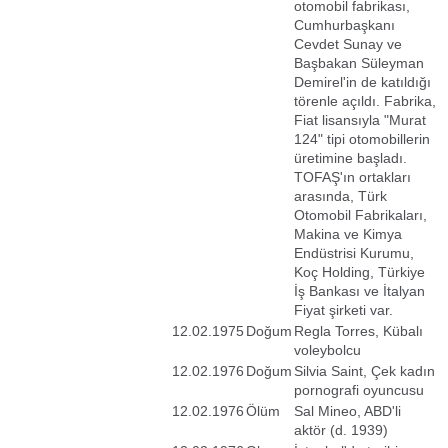
otomobil fabrikası,
Cumhurbaşkanı
Cevdet Sunay ve
Başbakan Süleyman
Demirel'in de katıldığı
törenle açıldı. Fabrika,
Fiat lisansıyla "Murat
124" tipi otomobillerin
üretimine başladı.
TOFAŞ'ın ortakları
arasında, Türk
Otomobil Fabrikaları,
Makina ve Kimya
Endüstrisi Kurumu,
Koç Holding, Türkiye
İş Bankası ve İtalyan
Fiyat şirketi var.
12.02.1975
Doğum
Regla Torres, Kübalı
voleybolcu
12.02.1976
Doğum
Silvia Saint, Çek kadın
pornografi oyuncusu
12.02.1976
Ölüm
Sal Mineo, ABD'li
aktör (d. 1939)