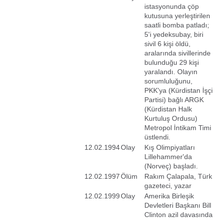
istasyonunda çöp
kutusuna yerleştirilen
saatli bomba patladı;
5'i yedeksubay, biri
sivil 6 kişi öldü,
aralarında sivillerinde
bulunduğu 29 kişi
yaralandı. Olayın
sorumluluğunu,
PKK'ya (Kürdistan İşçi
Partisi) bağlı ARGK
(Kürdistan Halk
Kurtuluş Ordusu)
Metropol İntikam Timi
üstlendi.
12.02.1994
Olay
Kış Olimpiyatları
Lillehammer'da
(Norveç) başladı.
12.02.1997
Ölüm
Rakım Çalapala, Türk
gazeteci, yazar
12.02.1999
Olay
Amerika Birleşik
Devletleri Başkanı Bill
Clinton azil davasında