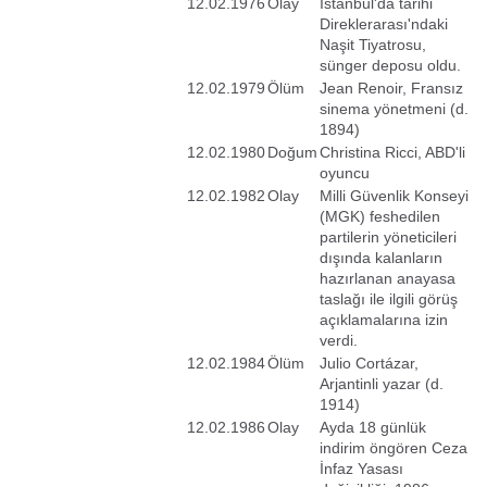
12.02.1976
Olay
İstanbul'da tarihi
Direklerarası'ndaki
Naşit Tiyatrosu,
sünger deposu oldu.
12.02.1979
Ölüm
Jean Renoir, Fransız
sinema yönetmeni (d.
1894)
12.02.1980
Doğum
Christina Ricci, ABD'li
oyuncu
12.02.1982
Olay
Milli Güvenlik Konseyi
(MGK) feshedilen
partilerin yöneticileri
dışında kalanların
hazırlanan anayasa
taslağı ile ilgili görüş
açıklamalarına izin
verdi.
12.02.1984
Ölüm
Julio Cortázar,
Arjantinli yazar (d.
1914)
12.02.1986
Olay
Ayda 18 günlük
indirim öngören Ceza
İnfaz Yasası