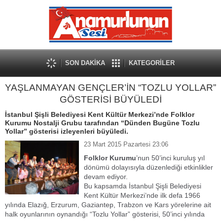
SON DAKİKA
KATEGORİLER
YAŞLANMAYAN GENÇLER’İN “TOZLU YOLLAR”
GÖSTERİSİ BÜYÜLEDİ
İstanbul Şişli Belediyesi Kent Kültür Merkezi’nde Folklor
Kurumu Nostalji Grubu tarafından “Dünden Bugüne Tozlu
Yollar” gösterisi izleyenleri büyüledi.
23 Mart 2015 Pazartesi 23:06
Folklor Kurumu
’nun 50’inci kuruluş yıl
dönümü dolayısıyla düzenlediği etkinlikler
devam ediyor.
Bu kapsamda İstanbul Şişli Belediyesi
Kent Kültür Merkezi’nde ilk defa 1966
yılında Elazığ, Erzurum, Gaziantep, Trabzon ve Kars yörelerine ait
halk oyunlarının oynandığı “Tozlu Yollar” gösterisi, 50’inci yılında