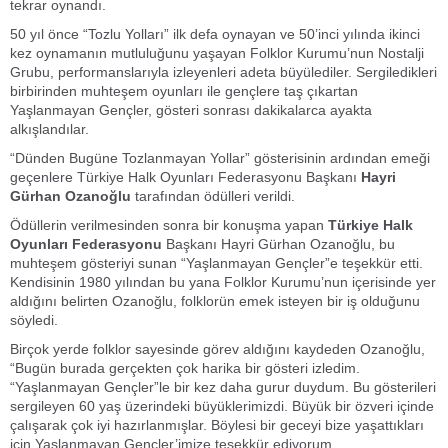
tekrar oynandı.
50 yıl önce “Tozlu Yolları” ilk defa oynayan ve 50’inci yılında ikinci
kez oynamanın mutluluğunu yaşayan Folklor Kurumu’nun Nostalji
Grubu, performanslarıyla izleyenleri adeta büyülediler. Sergiledikleri
birbirinden muhteşem oyunları ile gençlere taş çıkartan
Yaşlanmayan Gençler, gösteri sonrası dakikalarca ayakta
alkışlandılar.
“Dünden Bugüne Tozlanmayan Yollar” gösterisinin ardından emeği
geçenlere Türkiye Halk Oyunları Federasyonu Başkanı
Hayri
Gürhan Ozanoğlu
tarafından ödülleri verildi.
Ödüllerin verilmesinden sonra bir konuşma yapan
Türkiye Halk
Oyunları Federasyonu
Başkanı Hayri Gürhan Ozanoğlu, bu
muhteşem gösteriyi sunan “Yaşlanmayan Gençler”e teşekkür etti.
Kendisinin 1980 yılından bu yana Folklor Kurumu’nun içerisinde yer
aldığını belirten Ozanoğlu, folklorün emek isteyen bir iş olduğunu
söyledi.
Birçok yerde folklor sayesinde görev aldığını kaydeden Ozanoğlu,
“Bugün burada gerçekten çok harika bir gösteri izledim.
“Yaşlanmayan Gençler”le bir kez daha gurur duydum. Bu gösterileri
sergileyen 60 yaş üzerindeki büyüklerimizdi. Büyük bir özveri içinde
çalışarak çok iyi hazırlanmışlar. Böylesi bir geceyi bize yaşattıkları
için Yaşlanmayan Gençler’imize teşekkür ediyorum.