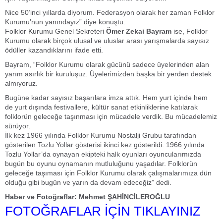
Nice 50’inci yıllarda diyorum. Federasyon olarak her zaman Folklor
Kurumu’nun yanındayız” diye konuştu.
Folklor Kurumu Genel Sekreteri
Ömer Zekai Bayram
ise, Folklor
Kurumu olarak birçok ulusal ve uluslar arası yarışmalarda sayısız
ödüller kazandıklarını ifade etti.
Bayram, “Folklor Kurumu olarak gücünü sadece üyelerinden alan
yarım asırlık bir kuruluşuz. Üyelerimizden başka bir yerden destek
almıyoruz.
Bugüne kadar sayısız başarılara imza attık. Hem yurt içinde hem
de yurt dışında festivallere, kültür sanat etkinliklerine katılarak
folklorün geleceğe taşınması için mücadele verdik. Bu mücadelemiz
sürüyor.
İlk kez 1966 yılında Folklor Kurumu Nostalji Grubu tarafından
gösterilen Tozlu Yollar gösterisi ikinci kez gösterildi. 1966 yılında
Tozlu Yollar’da oynayan ekipteki halk oyunları oyuncularımızda
bugün bu oyunu oynamanın mutluluğunu yaşadılar. Folklorün
geleceğe taşıması için Folklor Kurumu olarak çalışmalarımıza dün
olduğu gibi bugün ve yarın da devam edeceğiz” dedi.
Haber ve Fotoğraflar: Mehmet ŞAHİNCİLEROĞLU
FOTOĞRAFLAR İÇİN TIKLAYINIZ