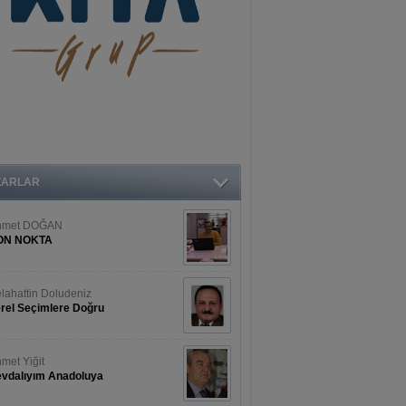
ZARLAR
hmet DOĞAN
ON NOKTA
lahattin Doludeniz
rel Seçimlere Doğru
met Yiğit
vdalıyım Anadoluya