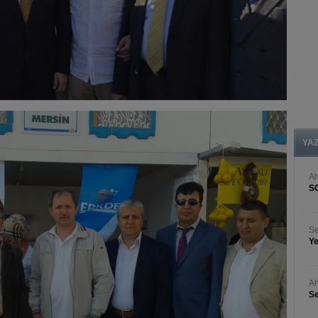
YA
A
S
Se
Ye
Ah
Se