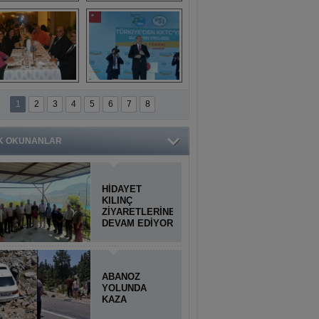
Titiopolis Antik 
Doğan Cüceloğlu, 
Kenti tanıtımı
İstanbul’da Mersinli 
hemşerileriyle 
buluştu
İstanbul'daki 
Anamur'dan 
Anamurlular 
KKTC’ye Su Temin 
1
2
3
4
5
6
7
8
Buluşması
Projesi açılışı 
yapıldı
K OKUNANLAR
HİDAYET
KILINÇ
ZİYARETLERİNE
DEVAM EDİYOR
ABANOZ
YOLUNDA
KAZA