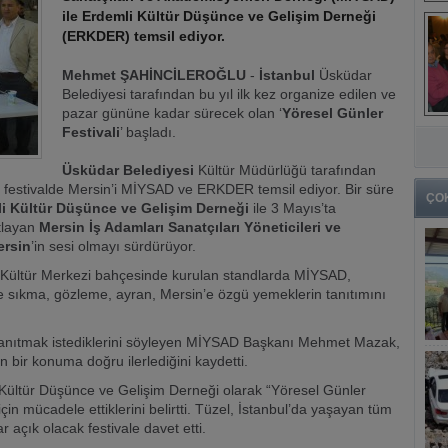
ile Erdemli Kültür Düşünce ve Gelişim Derneği
(ERKDER) temsil ediyor.
Mehmet ŞAHİNCİLEROĞLU
-
İstanbul
Üsküdar
Belediyesi tarafından bu yıl ilk kez organize edilen ve
pazar gününe kadar sürecek olan ‘
Yöresel Günler
Festivali
’ başladı.
Üsküdar Belediyesi
Kültür Müdürlüğü tarafından
ığı festivalde Mersin’i MİYSAD ve ERKDER temsil ediyor. Bir süre
ÇO
i Kültür Düşünce ve Gelişim Derneği
ile 3 Mayıs’ta
utlayan
Mersin İş Adamları Sanatçıları Yöneticileri ve
ersin
’in sesi olmayı sürdürüyor.
 Kültür Merkezi bahçesinde kurulan standlarda MİYSAD,
 sıkma, gözleme, ayran, Mersin’e özgü yemeklerin tanıtımını
lde tanıtmak istediklerini söyleyen MİYSAD Başkanı Mehmet Mazak,
 bir konuma doğru ilerlediğini kaydetti.
Kültür Düşünce ve Gelişim Derneği olarak “Yöresel Günler
çin mücadele ettiklerini belirtti. Tüzel, İstanbul’da yaşayan tüm
 açık olacak festivale davet etti.