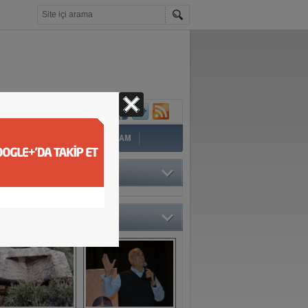
İ
EĞİTİM
YAZAR
YAŞAM
TÖRÜN SEÇTİKLERİ
O GALERİ