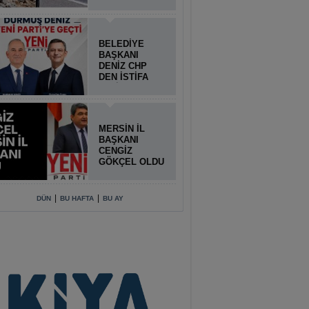
BELEDİYE
BAŞKANI
DENİZ CHP
DEN İSTİFA
ETTİ
MERSİN İL
BAŞKANI
CENGİZ
GÖKÇEL OLDU
|
|
DÜN
BU HAFTA
BU AY