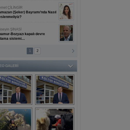
met ÇİLİNGİR
mazan (Şeker) Bayramı’nda Nasıl
slenmeliyiz?
seyin ŞİNASİ
amur-Bozyazı kapalı devre
ulama sistemi…
1
2
ihat ERKAN
amur Deniz Dünyası Antik Sanat
nyesinde Bahar Şöleni
EO GALERİ
aşkan Türe'den 
Mahsun 
ansür açıklaması
Kırmızıgül’ün 
filmine başkan 
Mehmet Türe’den 
sansür!