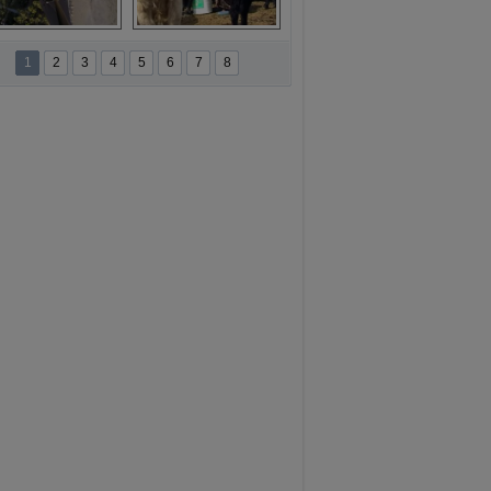
namur'da yamaç 
Toros Dağları'nda 
paraşütüne ilgi 
Hatice Gelin 
1
2
3
4
5
6
7
8
artıyor
belgeseli