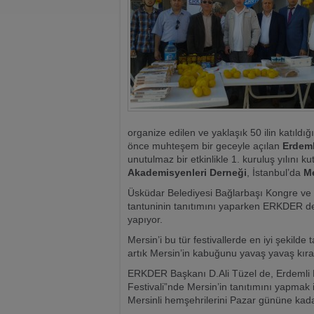
organize edilen ve yaklaşık 50 ilin katıld
önce muhteşem bir geceyle açılan
Erdeml
unutulmaz bir etkinlikle 1. kuruluş yılını k
Akademisyenleri Derneği
, İstanbul’da
M
Üsküdar Belediyesi Bağlarbaşı Kongre ve
tantuninin tanıtımını yaparken ERKDER de
yapıyor.
Mersin’i bu tür festivallerde en iyi şeki
artık Mersin’in kabuğunu yavaş yavaş kıran
ERKDER Başkanı D.Ali Tüzel de, Erdemli 
Festivali”nde Mersin’in tanıtımını yapmak i
Mersinli hemşehrilerini Pazar gününe kadar