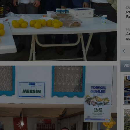
De
Ra
Be
Hü
An
s
N
An
Bü
VİD
B
s